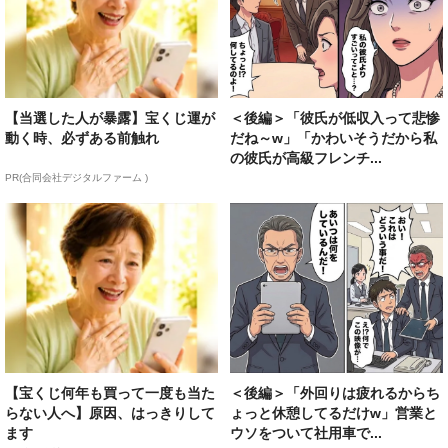
【当選した人が暴露】宝くじ運が
＜後編＞「彼氏が低収入って悲惨
動く時、必ずある前触れ
だね～w」「かわいそうだから私
の彼氏が高級フレンチ...
PR(合同会社デジタルファーム )
【宝くじ何年も買って一度も当た
＜後編＞「外回りは疲れるからち
らない人へ】原因、はっきりして
ょっと休憩してるだけw」営業と
ます
ウソをついて社用車で...