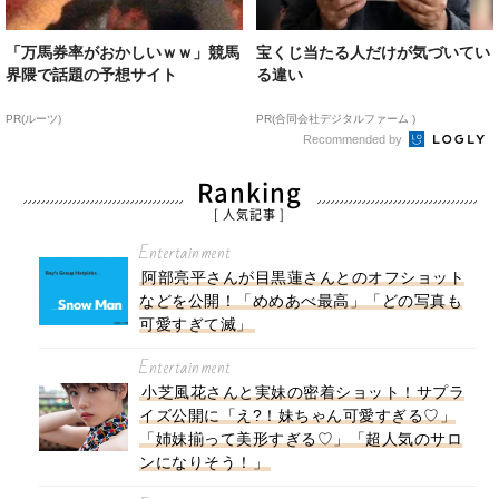
「万馬券率がおかしいｗｗ」競馬
宝くじ当たる人だけが気づいてい
界隈で話題の予想サイト
る違い
PR(ルーツ)
PR(合同会社デジタルファーム )
Recommended by
Ranking
[ 人気記事 ]
Entertainment
阿部亮平さんが目黒蓮さんとのオフショット
などを公開！「めめあべ最高」「どの写真も
可愛すぎて滅」
Entertainment
小芝風花さんと実妹の密着ショット！サプラ
イズ公開に「え?！妹ちゃん可愛すぎる♡」
「姉妹揃って美形すぎる♡」「超人気のサロ
ンになりそう！」