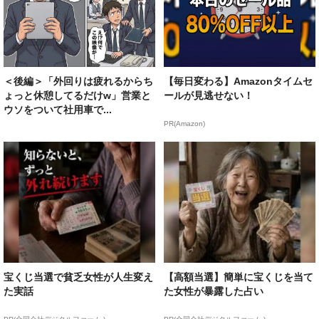
＜後編＞「外回りは疲れるからち
【毎日変わる】Amazonタイムセ
ょっと休憩してるだけw」営業と
ールが見逃せない！
ウソをついて社用車で...
PR(Amazon)
宝くじ当選で貧乏女性が人生変え
【高額当選】簡単に宝くじを当て
た実話
た女性が暴露した占い