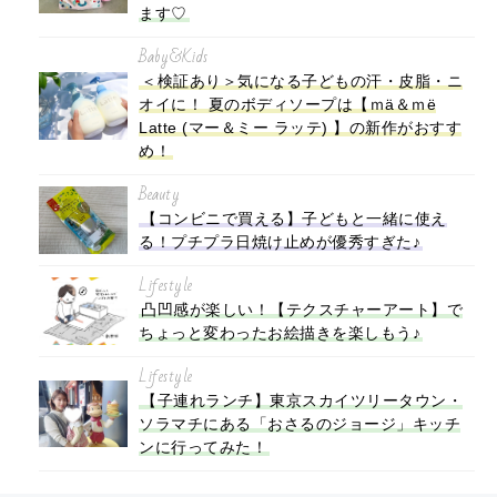
ます♡
Baby&Kids
＜検証あり＞気になる子どもの汗・皮脂・ニ
オイに！ 夏のボディソープは【ｍä＆ｍë
Latte (マー＆ミー ラッテ) 】の新作がおすす
め！
Beauty
【コンビニで買える】子どもと一緒に使え
る！プチプラ日焼け止めが優秀すぎた♪
Lifestyle
凸凹感が楽しい！【テクスチャーアート】で
ちょっと変わったお絵描きを楽しもう♪
Lifestyle
【子連れランチ】東京スカイツリータウン・
ソラマチにある「おさるのジョージ」キッチ
ンに行ってみた！