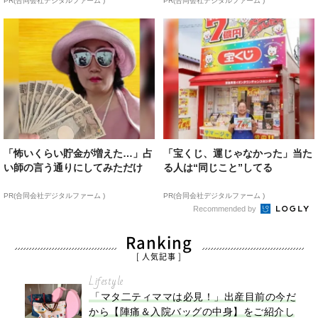
PR(合同会社デジタルファーム )
PR(合同会社デジタルファーム )
「怖いくらい貯金が増えた…」占
「宝くじ、運じゃなかった」当た
い師の言う通りにしてみただけ
る人は“同じこと”してる
PR(合同会社デジタルファーム )
PR(合同会社デジタルファーム )
Recommended by
Ranking
[ 人気記事 ]
Lifestyle
「マタ二ティママは必見！」出産目前の今だ
から【陣痛＆入院バッグの中身】をご紹介し