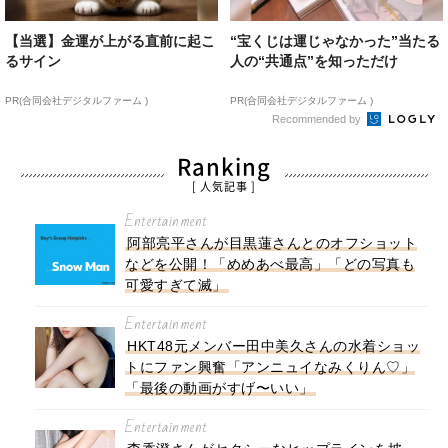
【当選】金運が上がる直前に起こ
“宝くじは運じゃなかった”当たる
るサイン
人の“共通点”を知っただけ
PR(合同会社デジタルファーム )
PR(合同会社デジタルファーム )
Recommended by
Ranking
[ 人気記事 ]
Entertainment
阿部亮平さんが目黒蓮さんとのオフショット
などを公開！「めめあべ最高」「どの写真も
可愛すぎて滅」
Entertainment
HKT48元メンバー田中美久さんの水着ショッ
トにファン興奮「アンニュイなみくりん♡」
「最後の動画がすげ〜いい」
Entertainment