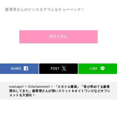
森香澄さんのインスタグラムをチェーーック！
フリーアナウンサーの森香澄さん(29)が先日自身のインスタグ
ラムに深いスリットがセクシーな黒タイトワンピ姿を公開し反
続きを読む
響を呼んでいるようです。どんな写真なのか早速チェックして
みましょう！
SHARE
POST
LINE
mamagirl
Entertainment
「スタイル最高」「皆が求めてる森香
澄出してきた」森香澄さんが深いスリット＆タイトワンピなどオフシ
ョットを大放出！