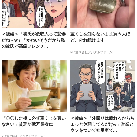
＜後編＞「彼氏が低収入って悲惨
宝くじを知らないまま買う人ほ
だね～w」「かわいそうだから私
ど、外れ続けます
の彼氏が高級フレンチ...
PR(合同会社デジタルファーム)
「〇〇した後に必ず宝くじを買い
＜後編＞「外回りは疲れるからち
なさい」貧乏が億万長者に
ょっと休憩してるだけw」営業と
ウソをついて社用車で...
PR(合同会社デジタルファーム )