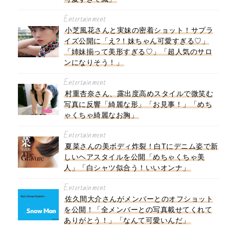
Entertainment
小芝風花さんと実妹の密着ショット！サプラ
イズ公開に「え?！妹ちゃん可愛すぎる♡」
「姉妹揃って美形すぎる♡」「超人気のサロ
ンになりそう！」
Entertainment
村重杏奈さん、露出度高めスタイルで微笑む
写真に反響「綺麗な形」「お見事！」「めち
ゃくちゃ綺麗なお胸」
Entertainment
夏菜さんの美ボディ炸裂！白Tにデニム姿で新
しいヘアスタイルを公開「めちゃくちゃ美
人」「白シャツ似合う！いいオンナ」
Entertainment
佐久間大介さんがメンバーとのオフショット
を公開！「全メンバーとの写真載せてくれて
ありがとう！」「なんて可愛いんだ」