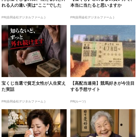
れる人の違い実は“ここ”でした
本当に当たると思いますか
PR(合同会社デジタルファーム )
PR(合同会社デジタルファーム )
宝くじ当選で貧乏女性が人生変え
【高配当連発】競馬好きが今注目
た実話
する予想サイト
PR(合同会社デジタルファーム )
PR(ルーツ)