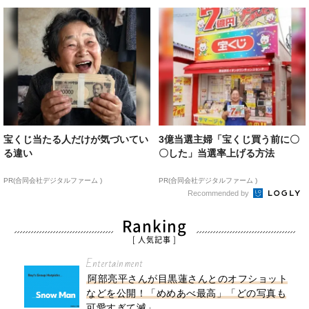
宝くじ当たる人だけが気づいてい
3億当選主婦「宝くじ買う前に〇
る違い
〇した」当選率上げる方法
PR(合同会社デジタルファーム )
PR(合同会社デジタルファーム )
Recommended by
Ranking
[ 人気記事 ]
Entertainment
阿部亮平さんが目黒蓮さんとのオフショット
などを公開！「めめあべ最高」「どの写真も
可愛すぎて滅」