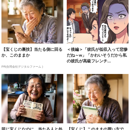
【宝くじの裏技】当たる側に回る
＜後編＞「彼氏が低収入って悲惨
か、このままか
だね～w」「かわいそうだから私
の彼氏が高級フレンチ...
PR(合同会社デジタルファーム )
同じ宝くじなのに、当たる人と外
【宝くじ】このままの買い方で、