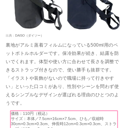
出典：
DAISO（ダイソー）
裏地がアルミ蒸着フィルムになっている500ml用のペ
ットボトルホルダーです。保冷効果が続き、結露を防
いでくれます。体型や使い方に合わせて長さを調整で
きるストラップ付きなので、使い勝手も抜群です。
「イラストや装飾がないので職場に持って行きやす
い」といった口コミがあり、性別やシーンを問わず使
えるシンプルなデザインが選ばれる理由のひとつのよ
うです。
価格：110円（税込）
サイズ：本体／7.5cm×16cm×7.5cm、ひも／収縮時
30cm×0.3cm×0.3cm、伸長時12cm×0.3cm×0.3cm、ストラ