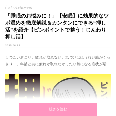
Entertainment
「睡眠のお悩みに！」【安眠】に効果的なツ
ボ温めを徹底解説＆カンタンにできる“押し
活”を紹介【ピンポイントで整う！じんわり
押し活】
2025.06.17
しつこい肩こり、疲れが取れない、気づけばほうれい線がくっ
きり…。年齢と共に疲れが取れなかったり気になる症状が増え
たりするもの。
ならばと、SNSで見かけるマッサージやストレッチに挑戦して
みるも、「いまいち効果が感じられない」「動画をまねて激し
く動かしたら悪化した」「動きの正解がわからない」なんてこ
とも。
ありとあらゆる健康・美容情報がシェアされている昨今。思っ
続きを読む
たほどの効果が得られず、三日坊主の繰り返し…。そんな人も