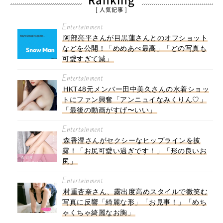
Ranking
[ 人気記事 ]
Entertainment
阿部亮平さんが目黒蓮さんとのオフショット
などを公開！「めめあべ最高」「どの写真も
可愛すぎて滅」
Entertainment
HKT48元メンバー田中美久さんの水着ショッ
トにファン興奮「アンニュイなみくりん♡」
「最後の動画がすげ〜いい」
Entertainment
森香澄さんがセクシーなヒップラインを披
露！「お尻可愛い過ぎです！」「形の良いお
尻」
Entertainment
村重杏奈さん、露出度高めスタイルで微笑む
写真に反響「綺麗な形」「お見事！」「めち
ゃくちゃ綺麗なお胸」