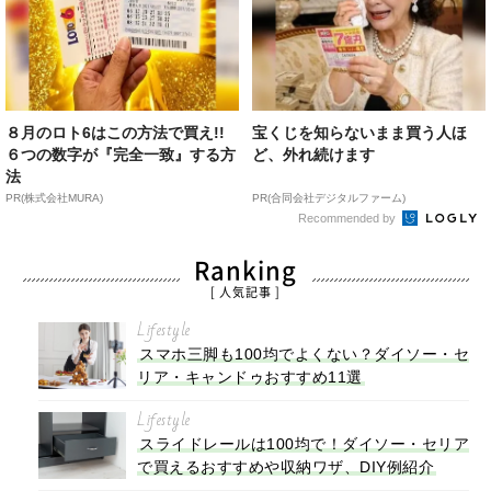
８月のロト6はこの方法で買え!!
宝くじを知らないまま買う人ほ
６つの数字が『完全一致』する方
ど、外れ続けます
法
PR(株式会社MURA)
PR(合同会社デジタルファーム)
Recommended by
Ranking
[ 人気記事 ]
Lifestyle
スマホ三脚も100均でよくない？ダイソー・セ
リア・キャンドゥおすすめ11選
Lifestyle
スライドレールは100均で！ダイソー・セリア
で買えるおすすめや収納ワザ、DIY例紹介