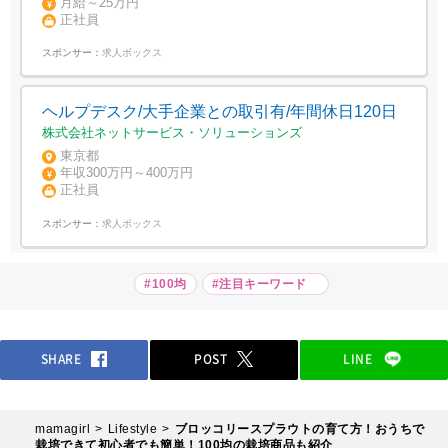
月給～25万円
正社員
スポンサー：
求人ボックス
ヘルプデスク/大手企業との取引有/年間休日120日
株式会社ネットサービス・ソリューションズ
東京都
年収300万円～400万円
正社員
スポンサー：
求人ボックス
#100均
#注目キーワード
SHARE
POST
LINE
mamagirl
Lifestyle
ブロッコリースプラウトの育て方！おうちで
栽培できて初心者でも簡単！100均の栽培商品も紹介