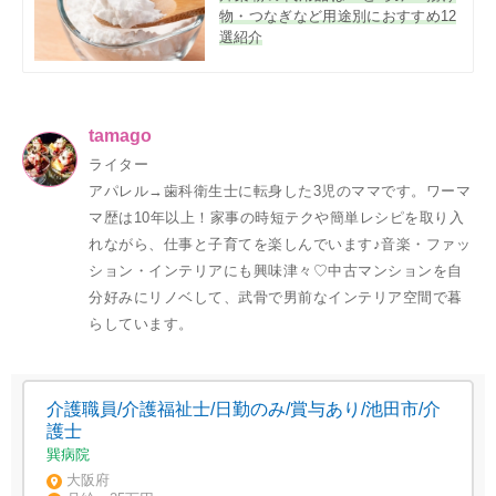
物・つなぎなど用途別におすすめ12
選紹介
tamago
ライター
アパレル→歯科衛生士に転身した3児のママです。ワーマ
マ歴は10年以上！家事の時短テクや簡単レシピを取り入
れながら、仕事と子育てを楽しんでいます♪音楽・ファッ
ション・インテリアにも興味津々♡中古マンションを自
分好みにリノベして、武骨で男前なインテリア空間で暮
らしています。
介護職員/介護福祉士/日勤のみ/賞与あり/池田市/介
護士
巽病院
大阪府