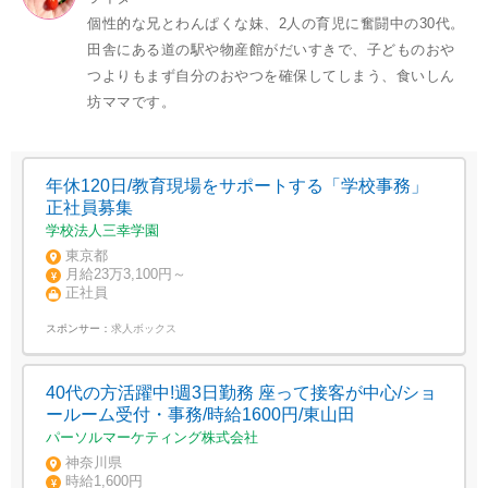
個性的な兄とわんぱくな妹、2人の育児に奮闘中の30代。
田舎にある道の駅や物産館がだいすきで、子どものおや
つよりもまず自分のおやつを確保してしまう、食いしん
坊ママです。
年休120日/教育現場をサポートする「学校事務」
正社員募集
学校法人三幸学園
東京都
月給23万3,100円～
正社員
スポンサー：
求人ボックス
40代の方活躍中!週3日勤務 座って接客が中心/ショ
ールーム受付・事務/時給1600円/東山田
パーソルマーケティング株式会社
神奈川県
時給1,600円