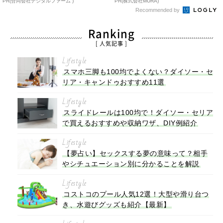
PR(合同会社デジタルファーム )
PR(株式会社MURA)
Recommended by
Ranking
[ 人気記事 ]
Lifestyle
スマホ三脚も100均でよくない？ダイソー・セ
リア・キャンドゥおすすめ11選
Lifestyle
スライドレールは100均で！ダイソー・セリア
で買えるおすすめや収納ワザ、DIY例紹介
Lifestyle
【夢占い】セックスする夢の意味って？相手
やシチュエーション別に分かることを解説
Lifestyle
コストコのプール人気12選！大型や滑り台つ
き、水遊びグッズも紹介【最新】