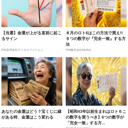
【当選】金運が上がる直前に起こ
８月のロト6はこの方法で買え!!
るサイン
６つの数字が『完全一致』する方
法
PR(合同会社デジタルファーム )
PR(株式会社MURA)
あなたの金運はどう？宝くじに縁
【昭和43年以前生まれはロト６こ
がある時、金運はこう変わる
の数字を買うべき】6つの数字が
「完全一致」する方...