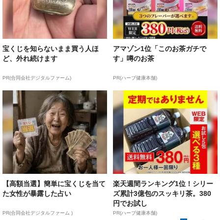
宝くじを知らないまま買う人ほ
アマゾン1位「このお茶ガチで
ど、外れ続けます
す」噂のお茶
PR(合同会社デジタルファーム)
PR(ハーブ健康本舗)
【高額当選】簡単に宝くじを当て
楽天週間ランキング1位！シリー
た女性が暴露した占い
ズ累計3億包のスッキリ茶。380
円でお試し
PR(合同会社デジタルファーム )
PR(ハーブ健康本舗)