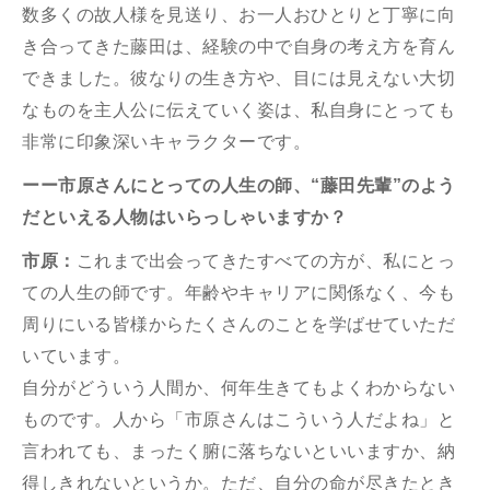
数多くの故⼈様を⾒送り、お⼀⼈おひとりと丁寧に向
き合ってきた藤⽥は、経験の中で⾃⾝の考え⽅を育ん
できました。彼なりの⽣き⽅や、目には見えない⼤切
なものを主⼈公に伝えていく姿は、私⾃⾝にとっても
⾮常に印象深いキャラクターです。
ーー市原さんにとっての人生の師、“藤田先輩”のよう
だといえる人物はいらっしゃいますか？
市原：
これまで出会ってきたすべての⽅が、私にとっ
ての⼈⽣の師です。年齢やキャリアに関係なく、今も
周りにいる皆様からたくさんのことを学ばせていただ
いています。
⾃分がどういう⼈間か、何年⽣きてもよくわからない
ものです。⼈から「市原さんはこういう⼈だよね」と
⾔われても、まったく腑に落ちないといいますか、納
得しきれないというか。ただ、⾃分の命が尽きたとき