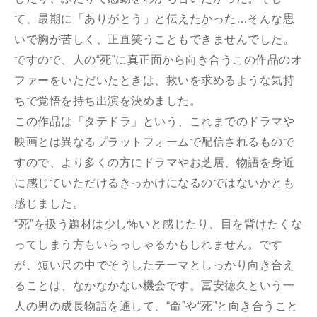
て、最期に「ありがとう」と伝えたかった…そんな思
いで胸が苦しく、正直笑うこともできませんでした。
ですので、⼈の“死”に真正⾯から向き合うこの作品のオ
ファーをいただいたときは、救いを求めるような気持
ちで覚悟を持ち出演を決めました。
この作品は「タテドラ」という、これまでのドラマや
映画とは異なるプラットフォームで配信されるもので
すので、より多くの⽅にドラマやお芝居、物語を⾝近
に感じていただけるきっかけになるのではないかとも
感じました。
“死”を扱う題材は少し怖いと感じたり、⽬を背けたくな
ってしまう⽅もいらっしゃるかもしれません。です
が、短い尺の中でそうしたテーマとしっかり向き合え
ることは、なかなかない機会です。冨安徳久という⼀
⼈の男の成⻑物語を通して、“命”や“死”と向き合うこと