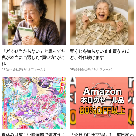
「どうせ当たらない」と思ってた
宝くじを知らないまま買う人ほ
私が本当に当選した“買い方”がこ
ど、外れ続けます
れ
PR(合同会社デジタルファーム )
PR(合同会社デジタルファーム)
夏休みは涼しい映画館で遊ぼう！
「今日の目玉商品は？」毎日変わ