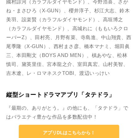
國村諒河（カラフルダイヤモンド）、今野浩喜、さが
ね・まさひろ（X-GUN）、櫻井淳子、杉江大志、鈴木
美羽、設楽賢（カラフルダイヤモンド）、高垣博之
（カラフルダイヤモンド）、高城れに（ももいろクロ
ーバーZ）、田村亮、月野有菜、寺島進、中山翔貴、西
尾季隆（X-GUN）、西村まさ彦、橋本マナミ、堀田眞
三、本田剛文（BOYS AND MEN）、槙あやな、松林
慎司、黛英里佳、宮本龍之介、室田真宏、山村美智、
吉木遼、レ・ロマネスクTOBI、渡辺いっけい
縦型ショートドラマアプリ「タテドラ」
『最期の、ありがとう。』の他にも、「タテドラ」で
はバラエティ豊かな作品を多数配信中！
アプリDLはこちらから！