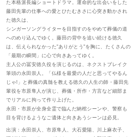
た本格派長編ショートドラマ。
運命的な出会いをした
藤田先輩の仕事への愛とひたむきさに心突き動かされ
た徳久は、
シンガーソングライターを目指すのをやめて葬儀の道
へのめり込んでゆく。
藤田の背中を追い続ける徳久
は、伝えられなかった”ありがとう”を胸に、
たくさんの
「最期の瞬間」に心で向きあってゆく。
主人公の冨安徳久役を演じるのは、ネクストブレイク
筆頭の永田崇人。
「仏様を最愛の人だと思ってやるん
じゃ!」と葬儀の真髄を教える徳久の人生の師・藤田先
輩役を市原隼人が演じ、葬儀・所作・方言など細部ま
でリアルに拘って作り上げた。
永田・市原が全身全霊で臨んだ納棺シーンや、
警察も
目を背けるようなご遺体と向きあうシーンは必見。
出演：永田崇人、市原隼人、大石愛陽、川上麻衣子、