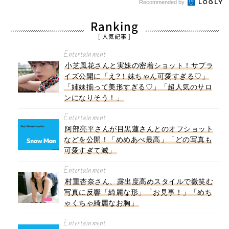
Recommended by
Ranking
[ 人気記事 ]
Entertainment
小芝風花さんと実妹の密着ショット！サプラ
イズ公開に「え?！妹ちゃん可愛すぎる♡」
「姉妹揃って美形すぎる♡」「超人気のサロ
ンになりそう！」
Entertainment
阿部亮平さんが目黒蓮さんとのオフショット
などを公開！「めめあべ最高」「どの写真も
可愛すぎて滅」
Entertainment
村重杏奈さん、露出度高めスタイルで微笑む
写真に反響「綺麗な形」「お見事！」「めち
ゃくちゃ綺麗なお胸」
Entertainment