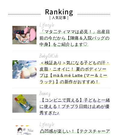
Ranking
[ 人気記事 ]
Lifestyle
「マタ二ティママは必見！」出産目
前の今だから【陣痛＆入院バッグの
中身】をご紹介します♡
Baby&Kids
＜検証あり＞気になる子どもの汗・
皮脂・ニオイに！ 夏のボディソー
プは【ｍä＆ｍë Latte (マー＆ミー
ラッテ) 】の新作がおすすめ！
Beauty
【コンビニで買える】子どもと一緒
に使える！プチプラ日焼け止めが優
秀すぎた♪
Lifestyle
凸凹感が楽しい！【テクスチャーア