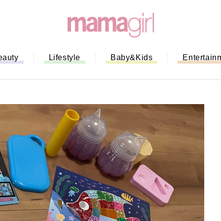
eauty
Lifestyle
Baby&Kids
Entertain
「もう行列に並ばない！」ミスドの
バイルオーダー完全ガイド｜支払い
法から受け取り方までネットオーダ