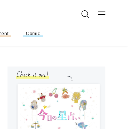
ment
Comic
Check it out!
モ
方
ー