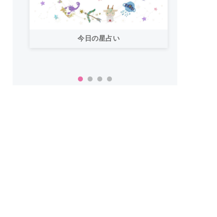
今日の星占い
「お
い！