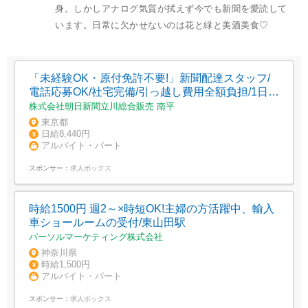
身。しかしアナログ気質が拭えず今でも新聞を愛読して
います。日常に欠かせないのは花と緑と美酒美食♡
「未経験OK・原付免許不要!」新聞配達スタッフ/
電話応募OK/社宅完備/引っ越し費用全額負担/1日5
時間/日払いOK
株式会社朝日新聞立川総合販売 南平
東京都
日給8,440円
アルバイト・パート
スポンサー：
求人ボックス
時給1500円 週2～×時短OK!主婦の方活躍中、輸入
車ショールームの受付/東山田駅
パーソルマーケティング株式会社
神奈川県
時給1,500円
アルバイト・パート
スポンサー：
求人ボックス