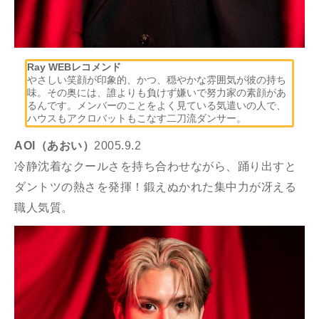
Ray WEBレコメンド
やさしい笑顔が印象的、かつ、穏やかな雰囲気が彼の持ち
味。その奥には、誰よりも負けず嫌いで努力家の素顔があ
るんです。メンバーのことをよく見ている気遣いの人で、
ハウスもアクロバットもこなす二刀流ダンサー。
AOI（あおい）
2005.9.2
冷静沈着なクールさを持ち合わせながら、踊り出すと
ダントツの熱さを発揮！鍛えぬかれた集中力が冴える
職人気質。