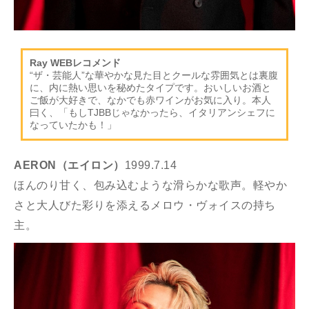
Ray WEBレコメンド
“ザ・芸能人”な華やかな見た目とクールな雰囲気とは裏腹
に、内に熱い思いを秘めたタイプです。おいしいお酒と
ご飯が大好きで、なかでも赤ワインがお気に入り。本人
曰く、「もしTJBBじゃなかったら、イタリアンシェフに
なっていたかも！」
AERON（エイロン）
1999.7.14
ほんのり甘く、包み込むような滑らかな歌声。軽やか
さと大人びた彩りを添えるメロウ・ヴォイスの持ち
主。