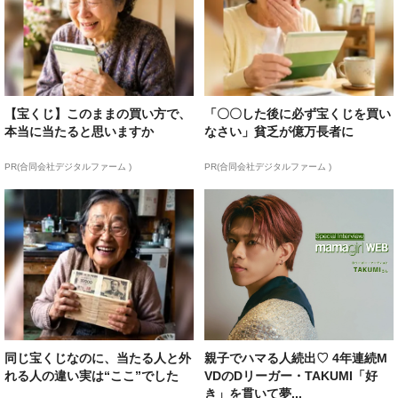
【宝くじ】このままの買い方で、
「〇〇した後に必ず宝くじを買い
本当に当たると思いますか
なさい」貧乏が億万長者に
PR(合同会社デジタルファーム )
PR(合同会社デジタルファーム )
同じ宝くじなのに、当たる人と外
親子でハマる人続出♡ 4年連続M
れる人の違い実は“ここ”でした
VDのDリーガー・TAKUMI「好
き」を貫いて夢...