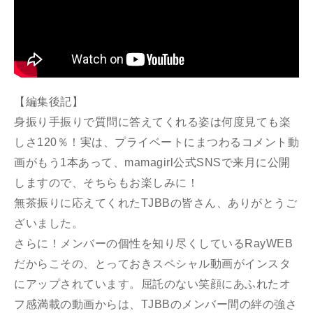
【編集後記】
身振り手振りで質問に答えてくれる姿は何度見ても楽
しさ120％！実は、プライベートにまつわるコメント動
画がもう1本あって、mamagirl公式SNSで来月に公開
しますので、そちらもお楽しみに！
無茶振りに応えてくれたTJBBの皆さん、ありがとうご
ざいました。
さらに！メンバーの個性を知り尽くしているRayWEB
だからこその、とっておきスペシャル動画がインスタ
にアップされています。屈託のない笑顔にあふれたオ
フ感満載の動画からは、TJBBのメンバー間の絆の強さ