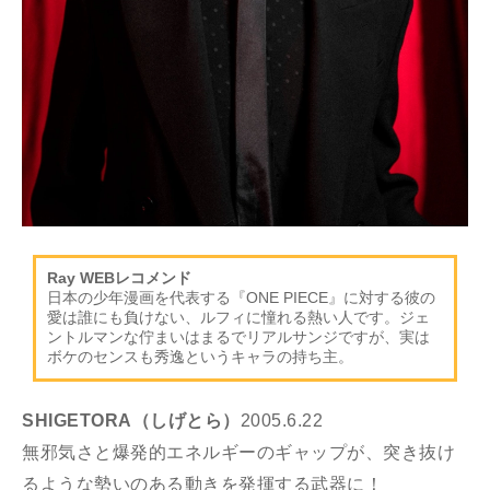
Ray WEBレコメンド
日本の少年漫画を代表する『ONE PIECE』に対する彼の
愛は誰にも負けない、ルフィに憧れる熱い人です。ジェ
ントルマンな佇まいはまるでリアルサンジですが、実は
ボケのセンスも秀逸というキャラの持ち主。
SHIGETORA（しげとら）
2005.6.22
無邪気さと爆発的エネルギーのギャップが、突き抜け
るような勢いのある動きを発揮する武器に！