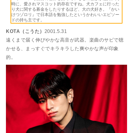
時に、愛されマスコット的存在ですね。犬カフェに行った
り犬に関する募金をしたりするほど、大の犬好き。『かい
けつゾロリ』で日本語を勉強したというかわいいエピソー
ドの持ち主です。
KOTA（こうた）
2001.5.31
遠くまで届く伸びやかな高音が武器。楽曲のサビで聴
かせる、まっすぐでキラキラした爽やかな声が印象
的。