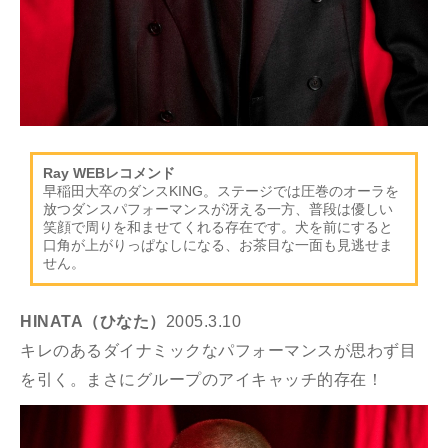
Ray WEBレコメンド
早稲田大卒のダンスKING。ステージでは圧巻のオーラを
放つダンスパフォーマンスが冴える一方、普段は優しい
笑顔で周りを和ませてくれる存在です。犬を前にすると
口角が上がりっぱなしになる、お茶目な一面も見逃せま
せん。
HINATA（ひなた）
2005.3.10
キレのあるダイナミックなパフォーマンスが思わず目
を引く。まさにグループのアイキャッチ的存在！