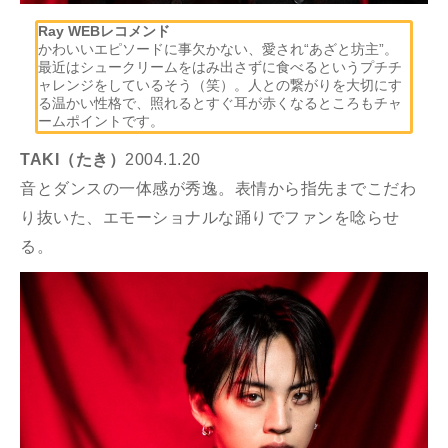
Ray WEBレコメンド
かわいいエピソードに事欠かない、愛され“あざと坊主”。
最近はシュークリームをはみ出さずに食べるというプチチ
ャレンジをしているそう（笑）。人との繋がりを大切にす
る温かい性格で、照れるとすぐ耳が赤くなるところもチャ
ームポイントです。
TAKI（たき）
2004.1.20
音とダンスの一体感が秀逸。表情から指先までこだわ
り抜いた、エモーショナルな踊りでファンを唸らせ
る。