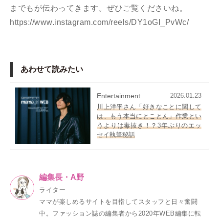
までもが伝わってきます。ぜひご覧くださいね。
https://www.instagram.com/reels/DY1oGI_PvWc/
あわせて読みたい
Entertainment
2026.01.23
川上洋平さん「好きなことに関して
は、もう本当にとことん」作業とい
うよりは毒抜き！？3年ぶりのエッ
セイ執筆秘話
編集長・A野
ライター
ママが楽しめるサイトを目指してスタッフと日々奮闘
中。ファッション誌の編集者から2020年WEB編集に転