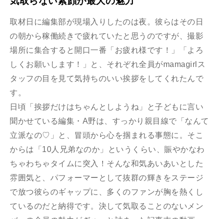
気取らない素顔が最大の魅力
取材日に編集部が現場入りしたのは夜。彼らはその日
の朝から稼働続きで疲れていたと思うのですが、撮影
場所に集合すると開口一番「お疲れ様です！」「よろ
しくお願いします！」と、それぞれ全員がmamagirlス
タッフの目を見て気持ちのいい挨拶をしてくれたんで
す。
日頃「挨拶だけはちゃんとしようね」と子どもに言い
聞かせている編集・A野は、すっかり親目線で「なんて
立派なの♡」と、冒頭から心を掴まれる事態に。そこ
からは「10人兄弟なのか」というくらい、賑やかなわ
ちゃわちゃタイムに突入！そんな和気あいあいとした
雰囲気と、パフォーマーとして抜群の輝きをステージ
で放つ彼らのギャップに、多くのファンが胸を熱くし
ているのだと納得です。決して気取ることのないメン