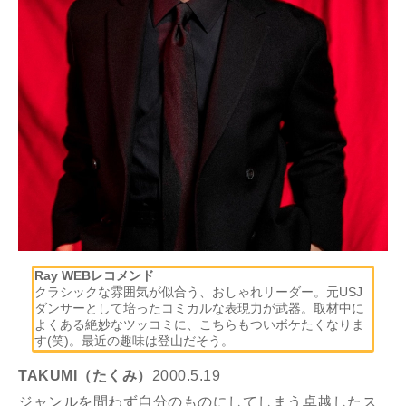
Ray WEBレコメンド
クラシックな雰囲気が似合う、おしゃれリーダー。元USJ
ダンサーとして培ったコミカルな表現力が武器。取材中に
よくある絶妙なツッコミに、こちらもついボケたくなりま
す(笑)。最近の趣味は登山だそう。
TAKUMI（たくみ）
2000.5.19
ジャンルを問わず自分のものにしてしまう卓越したス