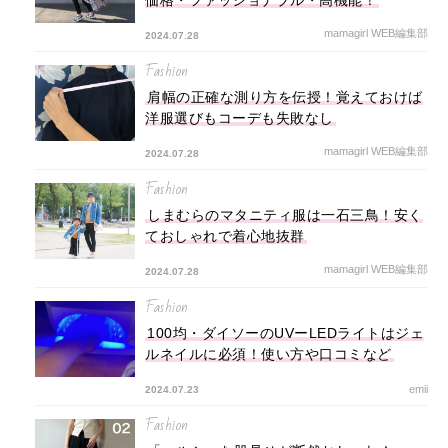
価格・ファッショナブル・高機能！
mamagirl WEB編集部
2024.07.28
Fashion
肩幅の正確な測り方を伝授！覚えておけば
洋服選びもコーデも失敗なし
mamagirl WEB編集部
2024.07.28
Fashion
しまむらのマタニティ服は一石三鳥！安く
ておしゃれで着心地抜群
mamagirl WEB編集部
2024.07.28
Fashion
100均・ダイソーのUVーLEDライトはジェ
ルネイルに必須！使い方や口コミなど
emii
2024.07.23
Fashion