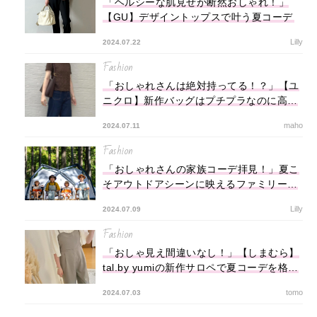
「ヘルシーな肌見せが断然おしゃれ！」
【GU】デザイントップスで叶う夏コーデ
Lilly
2024.07.22
Fashion
「おしゃれさんは絶対持ってる！？」【ユ
ニクロ】新作バッグはプチプラなのに高見
え＆使いやすくて優秀とバズリ中！
maho
2024.07.11
Fashion
「おしゃれさんの家族コーデ拝見！」夏こ
そアウトドアシーンに映えるファミリーリ
ンク4選に注目
Lilly
2024.07.09
Fashion
「おしゃ見え間違いなし！」【しまむら】
tal.by yumiの新作サロペで夏コーデを格上
げ
tomo
2024.07.03