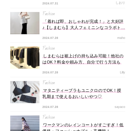
しおり
2024.07.31
Fashion
「着れば即、おしゃれが完成！」と大好評
♪【しまむら】大人フェミニンなコラボトッ
プスに注目
maho
2024.07.28
Fashion
しまむらは裾上げの持ち込み可能！他社の
はOK？料金や頼み方、自分で行う方法も
Lilly
2024.07.28
Fashion
マタニティーブラもユニクロのでOK！授
乳期まで使えるおいしいやつ♡
sayaco
2024.07.28
Fashion
ワークマンのレインコートがすごすぎ！低