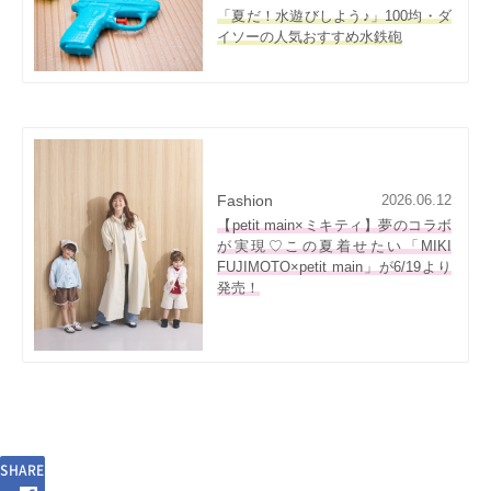
「夏だ！水遊びしよう♪」100均・ダ
イソーの人気おすすめ水鉄砲
Fashion
2026.06.12
【petit main×ミキティ】夢のコラボ
が実現♡この夏着せたい「MIKI
FUJIMOTO×petit main」が6/19より
発売！
SHARE