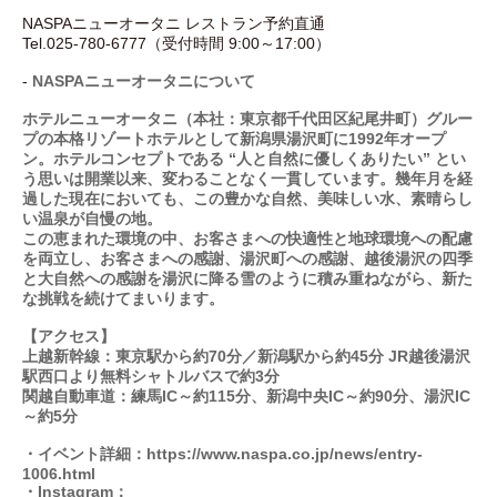
NASPAニューオータニ レストラン予約直通
Tel.025-780-6777（受付時間 9:00～17:00）
-
NASPAニューオータニについて
ホテルニューオータニ（本社：東京都千代田区紀尾井町）グルー
プの本格リゾートホテルとして新潟県湯沢町に1992年オープ
ン。ホテルコンセプトである “人と自然に優しくありたい” とい
う思いは開業以来、変わることなく一貫しています。幾年月を経
過した現在においても、この豊かな自然、美味しい水、素晴らし
い温泉が自慢の地。
この恵まれた環境の中、お客さまへの快適性と地球環境への配慮
を両立し、お客さまへの感謝、湯沢町への感謝、越後湯沢の四季
と大自然への感謝を湯沢に降る雪のように積み重ねながら、新た
な挑戦を続けてまいります。
【アクセス】
上越新幹線：東京駅から約70分／新潟駅から約45分 JR越後湯沢
駅西口より無料シャトルバスで約3分
関越自動車道：練馬IC～約115分、新潟中央IC～約90分、湯沢IC
～約5分
・イベント詳細：
https://www.naspa.co.jp/news/entry-
1006.html
・Instagram：