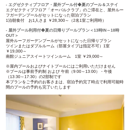
-
エグゼクティブフロア・屋外プール付◆夏のプール＆ステイ
エグゼクティブフロア「オーバルクラブ」のご滞在と、屋外ルー
フガーデンプールがセットになった宿泊プラン
1泊朝食付 お1人さま ￥28,300～（2名1室ご利用時）
-
屋外プール利用付◆夏の日帰りプールプラン＜13時IN～18時
OUT＞
屋外ルーフガーデンプールがセットになった日帰りプラン
ツインまたはダブルルーム（部屋タイプは指定不可）1室
￥19,000～
南館ジュニアスイートツインルーム 1室 ￥29,000～
※屋内プールおよびナイトプールにはご利用いただけません
※プールは事前予約制 および 午前（9:00～13:00）・午後
（13:30～17:30）の2部制です
本プランをご予約のお客さまは、宿泊予約完了時点で利用可能時
間のプールの予約も完了いたします