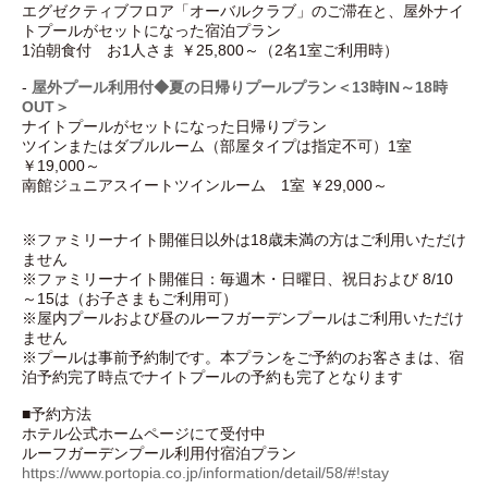
エグゼクティブフロア「オーバルクラブ」のご滞在と、屋外ナイ
トプールがセットになった宿泊プラン
1泊朝食付 お1人さま ￥25,800～（2名1室ご利用時）
-
屋外プール利用付◆夏の日帰りプールプラン＜13時IN～18時
OUT＞
ナイトプールがセットになった日帰りプラン
ツインまたはダブルルーム（部屋タイプは指定不可）1室
￥19,000～
南館ジュニアスイートツインルーム 1室 ￥29,000～
※ファミリーナイト開催日以外は18歳未満の方はご利用いただけ
ません
※ファミリーナイト開催日：毎週木・日曜日、祝日および 8/10
～15は（お子さまもご利用可）
※屋内プールおよび昼のルーフガーデンプールはご利用いただけ
ません
※プールは事前予約制です。本プランをご予約のお客さまは、宿
泊予約完了時点でナイトプールの予約も完了となります
■予約方法
ホテル公式ホームページにて受付中
ルーフガーデンプール利用付宿泊プラン
https://www.portopia.co.jp/information/detail/58/#!stay