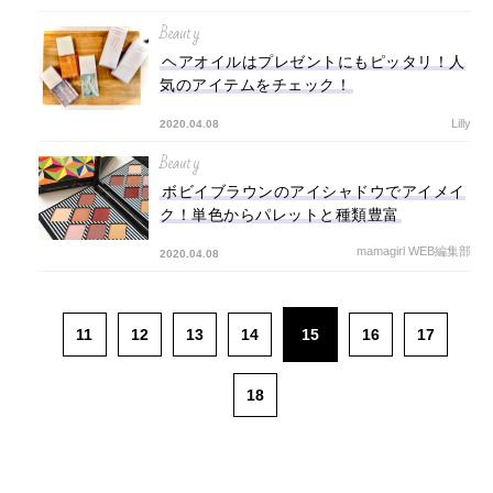
Beauty
ヘアオイルはプレゼントにもピッタリ！人
気のアイテムをチェック！
Lilly
2020.04.08
Beauty
ボビイブラウンのアイシャドウでアイメイ
ク！単色からパレットと種類豊富
mamagirl WEB編集部
2020.04.08
11
12
13
14
15
16
17
18