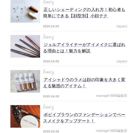
Beauty
正しいシェーディングの入れ方！初心者も
簡単にできる【顔型別】小顔テク
sayaco
2020.04.09
Beauty
ジェルアイライナーがアイメイクに選ばれ
る理由とは！魅力を解説
sayaco
2020.04.09
Beauty
アイシャドウのラメは顔の印象を大きく変
える魅惑のアイテム！
mamagirl WEB編集部
2020.04.09
Beauty
ボビイブラウンのファンデーションでベー
スメイクをアップデート！
mamagirl WEB編集部
2020.04.08