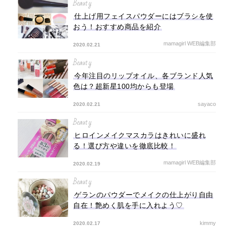
Beauty
仕上げ用フェイスパウダーにはブラシを使
おう！おすすめ商品を紹介
mamagirl WEB編集部
2020.02.21
Beauty
今年注目のリップオイル、各ブランド人気
色は？超新星100均からも登場
sayaco
2020.02.21
Beauty
ヒロインメイクマスカラはきれいに盛れ
る！選び方や違いを徹底比較！
mamagirl WEB編集部
2020.02.19
Beauty
ゲランのパウダーでメイクの仕上がり自由
自在！艶めく肌を手に入れよう♡
kimmy
2020.02.17