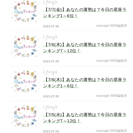
Lifestyle
【7/7(金)】あなたの運勢は？今日の星座ラ
ンキング1～6位！
mamagirl WEB編集部
2023.07.06
Lifestyle
【7/6(木)】あなたの運勢は？今日の星座ラ
ンキング7～12位！
mamagirl WEB編集部
2023.07.05
Lifestyle
【7/6(木)】あなたの運勢は？今日の星座ラ
ンキング1～6位！
mamagirl WEB編集部
2023.07.05
Lifestyle
【7/5(水)】あなたの運勢は？今日の星座ラ
ンキング7～12位！
mamagirl WEB編集部
2023.07.04