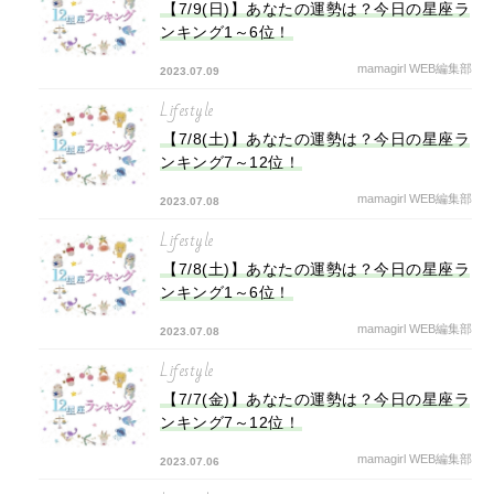
【7/9(日)】あなたの運勢は？今日の星座ラ
ンキング1～6位！
mamagirl WEB編集部
2023.07.09
Lifestyle
【7/8(土)】あなたの運勢は？今日の星座ラ
ンキング7～12位！
mamagirl WEB編集部
2023.07.08
Lifestyle
【7/8(土)】あなたの運勢は？今日の星座ラ
ンキング1～6位！
mamagirl WEB編集部
2023.07.08
Lifestyle
【7/7(金)】あなたの運勢は？今日の星座ラ
ンキング7～12位！
mamagirl WEB編集部
2023.07.06