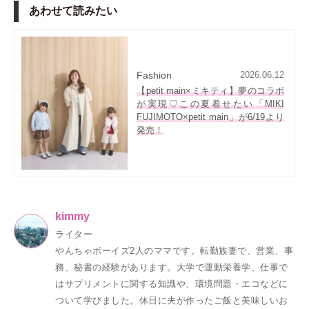
あわせて読みたい
Fashion
2026.06.12
【petit main×ミキティ】夢のコラボ
が実現♡この夏着せたい「MIKI
FUJIMOTO×petit main」が6/19より
発売！
kimmy
ライター
やんちゃボーイズ2人のママです。転勤族妻で、営業、事
務、秘書の経験があります。大学で運動栄養学、仕事で
はサプリメントに関する知識や、環境問題・エコなどに
ついて学びました。休日に夫が作ったご飯と美味しいお