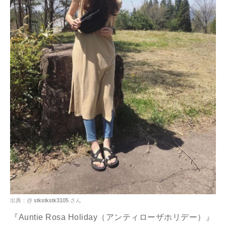
出典：@
stkstkstk3105
さん
『Auntie Rosa Holiday（アンティローザホリデー）』