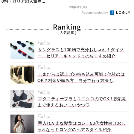
0均・セリアの人気商...
PR(森永乳業)
Recommended by
Ranking
[ 人気記事 ]
Fashion
サングラスも100均で充分おしゃれ！ダイソ
ー・セリア・キャンドゥのおすすめ紹介
Fashion
しまむらは裾上げの持ち込み可能！他社のは
OK？料金や頼み方、自分で行う方法も
Fashion
マタニティーブラもユニクロのでOK！授乳期
まで使えるおいしいやつ♡
Fashion
手入れが楽な髪型はコレ！50代女性向けおし
ゃれなセミロングのヘアスタイル紹介