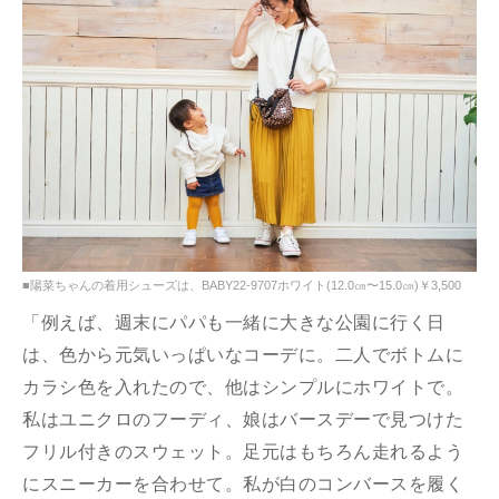
■陽菜ちゃんの着用シューズは、BABY22-9707ホワイト(12.0㎝〜15.0㎝)￥3,500
「例えば、週末にパパも一緒に大きな公園に行く日
は、色から元気いっぱいなコーデに。二人でボトムに
カラシ色を入れたので、他はシンプルにホワイトで。
私はユニクロのフーディ、娘はバースデーで見つけた
フリル付きのスウェット。足元はもちろん走れるよう
にスニーカーを合わせて。私が白のコンバースを履く