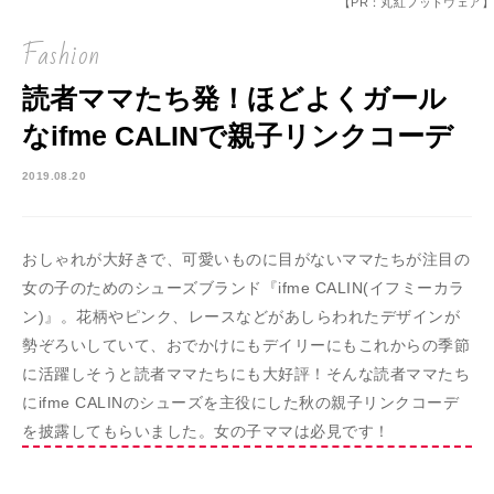
【PR：丸紅フットウェア】
Fashion
読者ママたち発！ほどよくガール
なifme CALINで親子リンクコーデ
2019.08.20
おしゃれが大好きで、可愛いものに目がないママたちが注目の
女の子のためのシューズブランド『ifme CALIN(イフミーカラ
ン)』。花柄やピンク、レースなどがあしらわれたデザインが
勢ぞろいしていて、おでかけにもデイリーにもこれからの季節
に活躍しそうと読者ママたちにも大好評！そんな読者ママたち
にifme CALINのシューズを主役にした秋の親子リンクコーデ
を披露してもらいました。女の子ママは必見です！