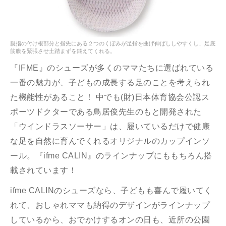
親指の付け根部分と指先にある２つのくぼみが足指を曲げ伸ばししやすくし、足底
筋膜を緊張させ土踏まずを鍛えてくれる。
『IFME』のシューズが多くのママたちに選ばれている
一番の魅力が、子どもの成長する足のことを考えられ
た機能性があること！ 中でも(財)日本体育協会公認ス
ポーツドクターである鳥居俊先生のもと開発された
「ウインドラスソーサー」は、履いているだけで健康
な足を自然に育んでくれるオリジナルのカップインソ
ール。『ifme CALIN』のラインナップにももちろん搭
載されています！
ifme CALINのシューズなら、子どもも喜んで履いてく
れて、おしゃれママも納得のデザインがラインナップ
しているから、おでかけするオンの日も、近所の公園