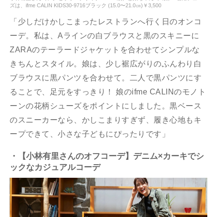
ズは、ifme CALIN KIDS30-9716ブラック (15.0〜21.0㎝)￥3,500
「少しだけかしこまったレストランへ行く日のオンコ
ーデ。私は、Aラインの白ブラウスと黒のスキニーに
ZARAのテーラードジャケットを合わせてシンプルな
きちんとスタイル。娘は、少し裾広がりのふんわり白
ブラウスに黒パンツを合わせて。二人で黒パンツにす
ることで、足元をすっきり！ 娘のifme CALINのモノト
ーンの花柄シューズをポイントにしました。黒ベース
のスニーカーなら、かしこまりすぎず、履き心地もキ
ープできて、小さな子どもにぴったりです」
・【小林有里さんのオフコーデ】デニム×カーキでシ
ックなカジュアルコーデ