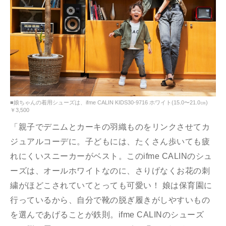
■娘ちゃんの着用シューズは、ifme CALIN KIDS30-9716 ホワイト(15.0〜21.0㎝)
￥3,500
「親子でデニムとカーキの羽織ものをリンクさせてカ
ジュアルコーデに。子どもには、たくさん歩いても疲
れにくいスニーカーがベスト。このifme CALINのシュ
ーズは、オールホワイトなのに、さりげなくお花の刺
繍がほどこされていてとっても可愛い！ 娘は保育園に
行っているから、自分で靴の脱ぎ履きがしやすいもの
を選んであげることが鉄則。ifme CALINのシューズ