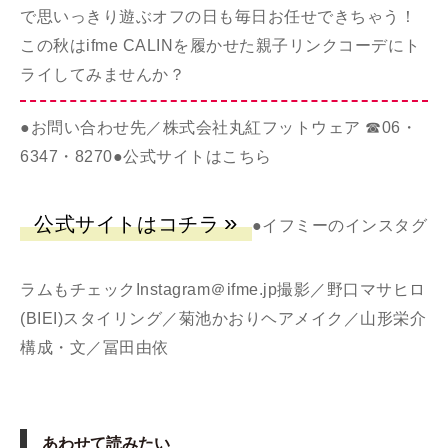
で思いっきり遊ぶオフの日も毎日お任せできちゃう！
この秋はifme CALINを履かせた親子リンクコーデにト
ライしてみませんか？
●お問い合わせ先／株式会社丸紅フットウェア ☎︎06・
6347・8270●公式サイトはこちら
公式サイトはコチラ
●イフミーのインスタグ
ラムもチェック
Instagram＠ifme.jp
撮影／野口マサヒロ
(BIEI)スタイリング／菊池かおりヘアメイク／山形栄介
構成・文／冨田由依
あわせて読みたい