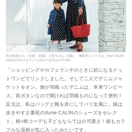
井川枝美さん（主婦・34歳）と鈴ちゃん（4歳） ■着用シューズは、ifme CALIN
KIDS22-9717ホワイト(15.0〜21.0㎝)￥3,500
「ショッピングやカフェランチのときに絵になるドッ
トワンピでリンクしました。そして二人でデニムジャ
ケットをオン。娘が羽織ったデニムは、本来ワンピー
ス。前ボタンなので開ければ羽織ものになって便利！
足元は、私はバッグと靴を赤にしてパリ女風に。娘は
歩きやすさ重視のifume CALINのシューズをセレク
ト。柄×柄コーデも子どもならではの可愛さ！娘もカラ
フルな花柄が気に入ったみたいです」