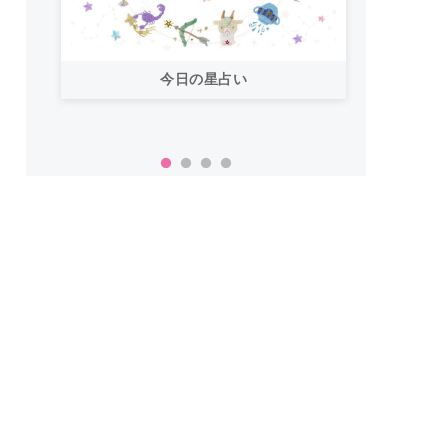
今日の星占い
「お
い！