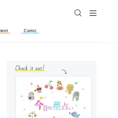
ment
Comic
Check it out!
モ
方
ー