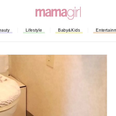
eauty
Lifestyle
Baby&Kids
Entertain
「もう行列に並ばない！」ミスドの
バイルオーダー完全ガイド｜支払い
法から受け取り方までネットオーダ