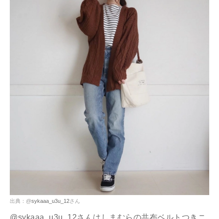
出典：@
sykaaa_u3u_12
さん
@sykaaa_u3u_12さんはしまむらの共布ベルトつきニ