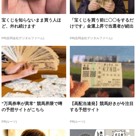
宝くじを知らないまま買う人ほ
「宝くじを買う前に〇〇をするだ
ど、外れ続けます
けです」金運上昇で当選者が続出
PR(合同会社デジタルファーム)
PR(合同会社デジタルファーム)
“万馬券率が異常” 競馬界隈で噂
【高配当連発】競馬好きが今注目
の予想サイトがこちら
する予想サイト
PR(ルーツ)
PR(ルーツ)