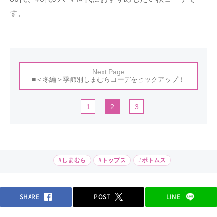
す。
Next Page
■＜冬編＞季節別しまむらコーデをピックアップ！
1
2
3
#しまむら
#トップス
#ボトムス
SHARE
POST
LINE