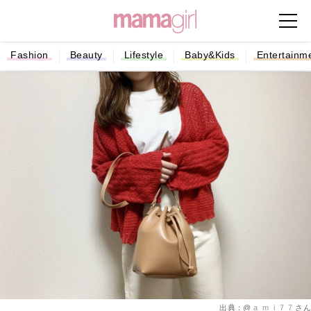
Fashion
Beauty
Lifestyle
Baby&Kids
Entertainm
出典：@
a_m_i_7_7
さん