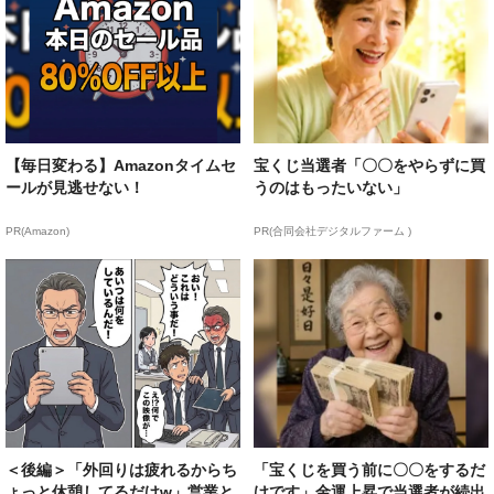
【毎日変わる】Amazonタイムセ
宝くじ当選者「〇〇をやらずに買
ールが見逃せない！
うのはもったいない」
PR(Amazon)
PR(合同会社デジタルファーム )
＜後編＞「外回りは疲れるからち
「宝くじを買う前に〇〇をするだ
ょっと休憩してるだけw」営業と
けです」金運上昇で当選者が続出