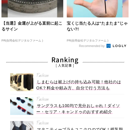
【当選】金運が上がる直前に起こ
宝くじ当たる人は“たまたま”じゃ
るサイン
ない?!
PR(合同会社デジタルファーム )
PR(合同会社デジタルファーム )
Recommended by
Ranking
[ 人気記事 ]
Fashion
しまむらは裾上げの持ち込み可能！他社のは
OK？料金や頼み方、自分で行う方法も
Fashion
サングラスも100均で充分おしゃれ！ダイソ
ー・セリア・キャンドゥのおすすめ紹介
Fashion
マタニティーブラもユニクロのでOK！授乳期