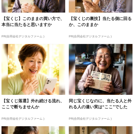
【宝くじ】このままの買い方で、
【宝くじの裏技】当たる側に回る
本当に当たると思いますか
か、このままか
PR(合同会社デジタルファーム )
PR(合同会社デジタルファーム )
【宝くじ落選】外れ続ける流れ、
同じ宝くじなのに、当たる人と外
ここで断ちませんか
れる人の違い実は“ここ”でした
PR(合同会社デジタルファーム )
PR(合同会社デジタルファーム )