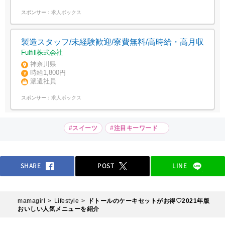
スポンサー：
求人ボックス
製造スタッフ/未経験歓迎/寮費無料/高時給・高月収
Fulfill株式会社
神奈川県
時給1,800円
派遣社員
スポンサー：
求人ボックス
#スイーツ
#注目キーワード
SHARE
POST
LINE
mamagirl
Lifestyle
ドトールのケーキセットがお得♡2021年版
おいしい人気メニューを紹介