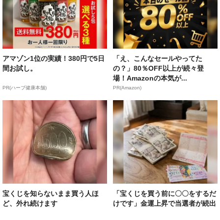
アマゾン1位の実績！380円で5日
「え、こんなセールやってた
間お試し。
の？」80％OFF以上が続々登
場！Amazonの本気が...
PR(ハーブ健康本舗)
PR(Amazon)
宝くじを知らないまま買う人ほ
「宝くじを買う前に〇〇をするだ
ど、外れ続けます
けです」金運上昇で当選者が続出