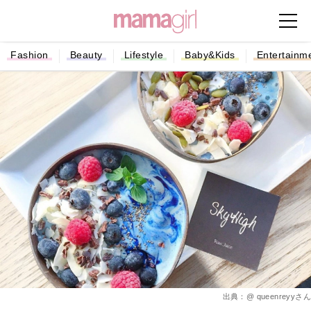
Fashion
Beauty
Lifestyle
Baby&Kids
Entertainm
出典：@ queenreyyさん