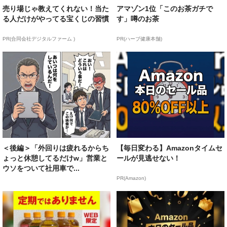
売り場じゃ教えてくれない！当た
アマゾン1位「このお茶ガチで
る人だけがやってる宝くじの習慣
す」噂のお茶
PR(合同会社デジタルファーム )
PR(ハーブ健康本舗)
＜後編＞「外回りは疲れるからち
【毎日変わる】Amazonタイムセ
ょっと休憩してるだけw」営業と
ールが見逃せない！
ウソをついて社用車で...
PR(Amazon)