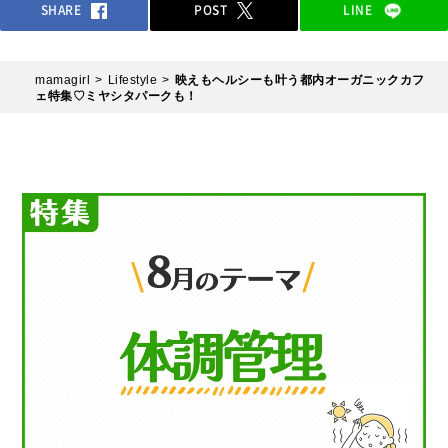
SHARE
POST
LINE
mamagirl
Lifestyle
映えもヘルシーも叶う都内オーガニックカフ
ェ特集♡ミヤシタパークも！