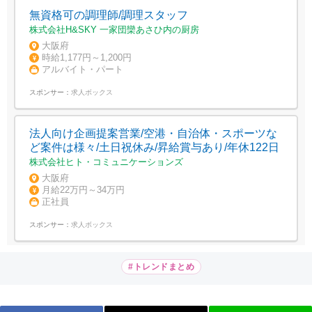
無資格可の調理師/調理スタッフ
株式会社H&SKY 一家団欒あさひ内の厨房
大阪府
時給1,177円～1,200円
アルバイト・パート
スポンサー：
求人ボックス
法人向け企画提案営業/空港・自治体・スポーツな
ど案件は様々/土日祝休み/昇給賞与あり/年休122日
株式会社ヒト・コミュニケーションズ
大阪府
月給22万円～34万円
正社員
スポンサー：
求人ボックス
#トレンドまとめ