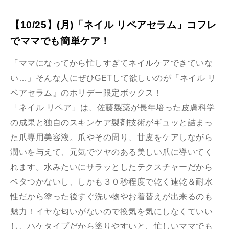
【10/25】(月)「ネイル リペアセラム」コフレ
でママでも簡単ケア！
「ママになってから忙しすぎてネイルケアできていな
い…」そんな人にぜひGETして欲しいのが『ネイル リ
ペアセラム』のホリデー限定ボックス！
「ネイル リペア」は、佐藤製薬が長年培った皮膚科学
の成果と独自のスキンケア製剤技術がギュッと詰まっ
た爪専用美容液。爪やその周り、甘皮をケアしながら
潤いを与えて、元気でツヤのある美しい爪に導いてく
れます。水みたいにサラッとしたテクスチャーだから
ベタつかないし、しかも３０秒程度で乾く速乾＆耐水
性だから塗った後すぐ洗い物やお着替えが出来るのも
魅力！イヤな匂いがないので換気を気にしなくていい
し、ハケタイプだから塗りやすいと、忙しいママでも