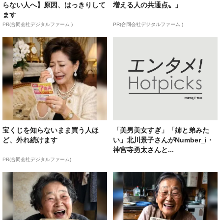
らない人へ】原因、はっきりして
増える人の共通点〟」
ます
PR(合同会社デジタルファーム )
PR(合同会社デジタルファーム )
宝くじを知らないまま買う人ほ
「美男美女すぎ」「姉と弟みた
ど、外れ続けます
い」北川景子さんがNumber_i・
神宮寺勇太さんと...
PR(合同会社デジタルファーム)