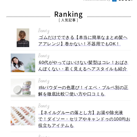
Ranking
[ 人気記事 ]
Beauty
ゴムだけでできる【本当に簡単なまとめ髪ヘ
アアレンジ】巻かない！不器用でもOK！
Beauty
60代がやってはいけない髪型はコレ！おばさ
んぽくない・若く見えるヘアスタイルも紹介
Beauty
tfitパウダーの色選び！イエベ・ブルベ別の正
解を徹底比較♡使い方や口コミも
Beauty
【ネイルグルーの落とし方】お湯や除光液
で！ダイソー・セリアやキャンドゥの100均お
役立ちアイテムも