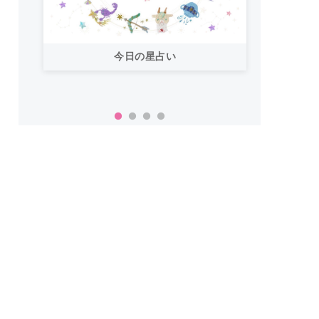
今日の星占い
「お
い！