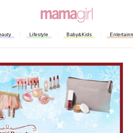
eauty
Lifestyle
Baby&Kids
Entertain
「もう行列に並ばない！」ミスドの
バイルオーダー完全ガイド｜支払い
法から受け取り方までネットオーダ