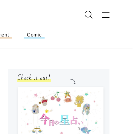
ment
Comic
Check it out!
モ
方
ー