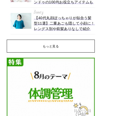
ンドゥの100均お役立ちアイテムも
Beauty
【40代丸顔ぽっちゃりが似合う髪
型11選】二重あごも隠して小顔に！
レングス別や前髪ありなしで紹介
もっと見る