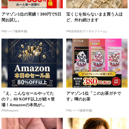
アマゾン1位の実績！380円で5日
宝くじを知らないまま買う人ほ
間お試し。
ど、外れ続けます
PR(ハーブ健康本舗)
PR(合同会社デジタルファーム)
「え、こんなセールやってた
アマゾン1位「このお茶ガチで
の？」80％OFF以上が続々登
す」噂のお茶
場！Amazonの本気が...
PR(Amazon)
PR(ハーブ健康本舗)