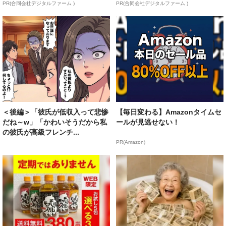
PR(合同会社デジタルファーム )
PR(合同会社デジタルファーム )
＜後編＞「彼氏が低収入って悲惨
【毎日変わる】Amazonタイムセ
だね～w」「かわいそうだから私
ールが見逃せない！
の彼氏が高級フレンチ...
PR(Amazon)