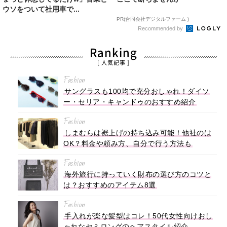
ウソをついて社用車で...
PR(合同会社デジタルファーム )
Recommended by
Ranking
[ 人気記事 ]
Fashion
サングラスも100均で充分おしゃれ！ダイソ
ー・セリア・キャンドゥのおすすめ紹介
Fashion
しまむらは裾上げの持ち込み可能！他社のは
OK？料金や頼み方、自分で行う方法も
Fashion
海外旅行に持っていく財布の選び方のコツと
は？おすすめのアイテム8選
Fashion
手入れが楽な髪型はコレ！50代女性向けおし
ゃれなセミロングのヘアスタイル紹介