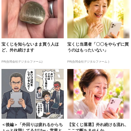
宝くじを知らないまま買う人ほ
宝くじ当選者「〇〇をやらずに買
ど、外れ続けます
うのはもったいない」
PR(合同会社デジタルファーム)
PR(合同会社デジタルファーム )
＜後編＞「外回りは疲れるからち
【宝くじ落選】外れ続ける流れ、
ょっと休憩してるだけw」営業と
ここで断ちませんか