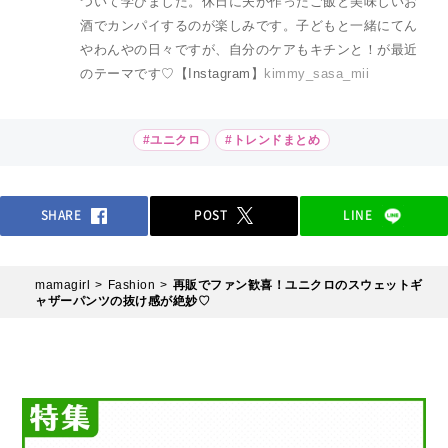
ついて学びました。休日に夫が作ったご飯と美味しいお
酒でカンパイするのが楽しみです。子どもと一緒にてん
やわんやの日々ですが、自分のケアもキチンと！が最近
のテーマです♡【Instagram】
kimmy_sasa_mii
#ユニクロ
#トレンドまとめ
SHARE
POST
LINE
mamagirl
Fashion
再販でファン歓喜！ユニクロのスウェットギ
ャザーパンツの抜け感が絶妙♡