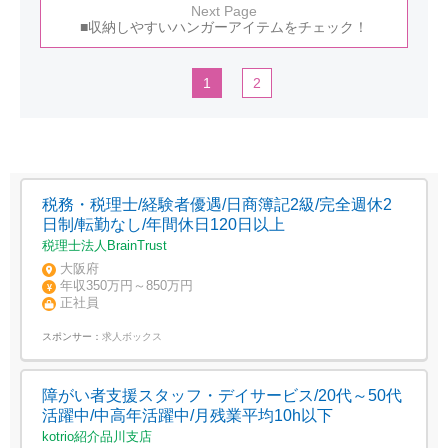
Next Page
■収納しやすいハンガーアイテムをチェック！
1
2
税務・税理士/経験者優遇/日商簿記2級/完全週休2
日制/転勤なし/年間休日120日以上
税理士法人BrainTrust
大阪府
年収350万円～850万円
正社員
スポンサー：
求人ボックス
障がい者支援スタッフ・デイサービス/20代～50代
活躍中/中高年活躍中/月残業平均10h以下
kotrio紹介品川支店