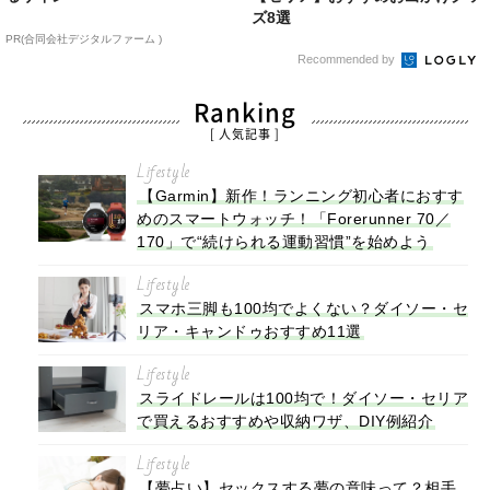
ズ8選
PR(合同会社デジタルファーム )
Recommended by
Ranking
[ 人気記事 ]
Lifestyle
【Garmin】新作！ランニング初心者におすす
めのスマートウォッチ！「Forerunner 70／
170」で“続けられる運動習慣”を始めよう
Lifestyle
スマホ三脚も100均でよくない？ダイソー・セ
リア・キャンドゥおすすめ11選
Lifestyle
スライドレールは100均で！ダイソー・セリア
で買えるおすすめや収納ワザ、DIY例紹介
Lifestyle
【夢占い】セックスする夢の意味って？相手