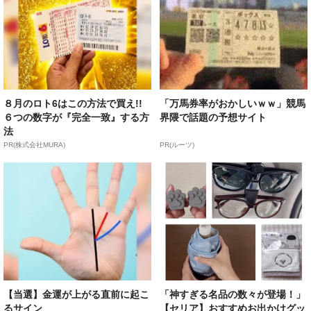
８月のロト6はこの方法で買え!!
「万馬券率がおかしいｗｗ」競馬
６つの数字が『完全一致』する方
界隈で話題の予想サイト
法
PR(株式会社MURA)
PR(ルーツ)
【当選】金運が上がる直前に起こ
「神すぎる名品の数々が登場！」
るサイン
【セリア】おすすめお出かけグッ