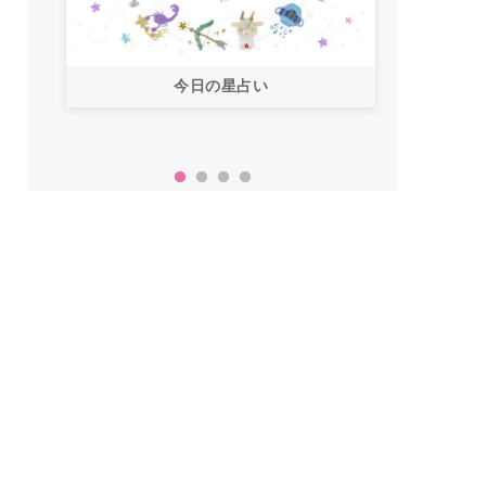
今日の星占い
「お
い！