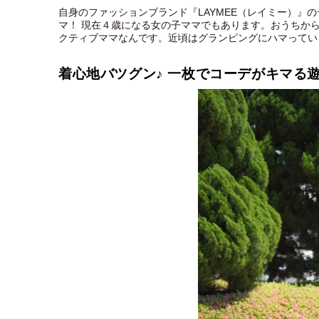
自身のファッションブランド『LAYMEE（レイミー）』
マ！ 現在４歳になる女の子ママでもあります。おうちか
クティブママなんです。​​​​​​近頃はグランピングにハマって
着心地バツグン♪ 一枚でコーデがキマる