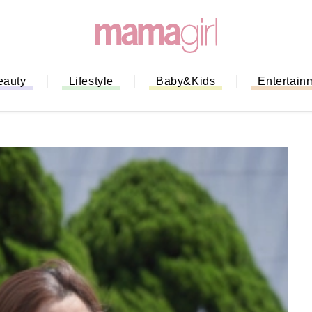
eauty
Lifestyle
Baby&Kids
Entertain
「もう行列に並ばない！」ミスドの
バイルオーダー完全ガイド｜支払い
法から受け取り方までネットオーダ