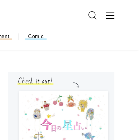
ment
Comic
Check it out!
モ
方
ー