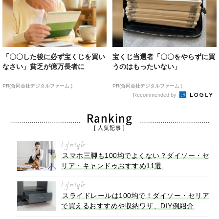
「〇〇した後に必ず宝くじを買い
宝くじ当選者「〇〇をやらずに買
なさい」貧乏が億万長者に
うのはもったいない」
PR(合同会社デジタルファーム )
PR(合同会社デジタルファーム )
Recommended by
Ranking
[ 人気記事 ]
Lifestyle
スマホ三脚も100均でよくない？ダイソー・セ
リア・キャンドゥおすすめ11選
Lifestyle
スライドレールは100均で！ダイソー・セリア
で買えるおすすめや収納ワザ、DIY例紹介