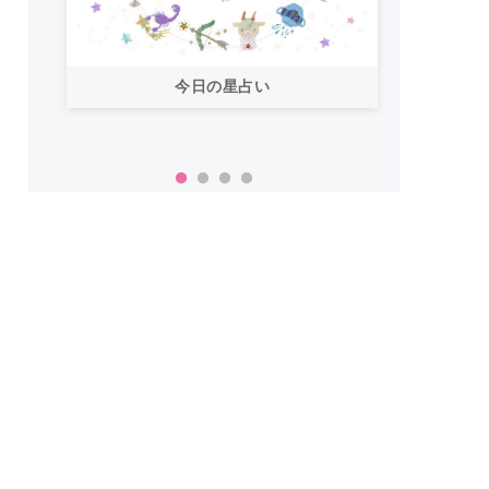
今日の星占い
「お
い！