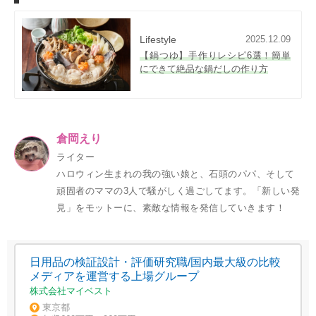
Lifestyle
2025.12.09
【鍋つゆ】手作りレシピ6選！簡単
にできて絶品な鍋だしの作り方
倉岡えり
ライター
ハロウィン生まれの我の強い娘と、石頭のパパ、そして
頑固者のママの3人で騒がしく過ごしてます。「新しい発
見」をモットーに、素敵な情報を発信していきます！
日用品の検証設計・評価研究職/国内最大級の比較
メディアを運営する上場グループ
株式会社マイベスト
東京都