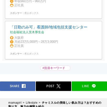
年収660万円～960万円
正社員
スポンサー：
求人ボックス
「日勤のみ可」看護師/地域包括支援センター
社会福祉法人茨木厚生会
大阪府
月給23万5,000円～28万3,000円
正社員
スポンサー：
求人ボックス
#注目キーワード
SHARE
POST
LINE
mamagirl
Lifestyle
チャミスルの美味しい飲み方は？おすすめの
割り方、魅力や種類も紹介