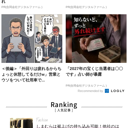
れ
PR(合同会社デジタルファーム )
PR(合同会社デジタルファーム )
＜後編＞「外回りは疲れるからち
「2027年の宝くじ当選者は〇〇
ょっと休憩してるだけw」営業と
です」占い師が暴露
ウソをついて社用車で...
PR(合同会社デジタルファーム )
Recommended by
Ranking
[ 人気記事 ]
Fashion
しまむらは裾上げの持ち込み可能！他社のは