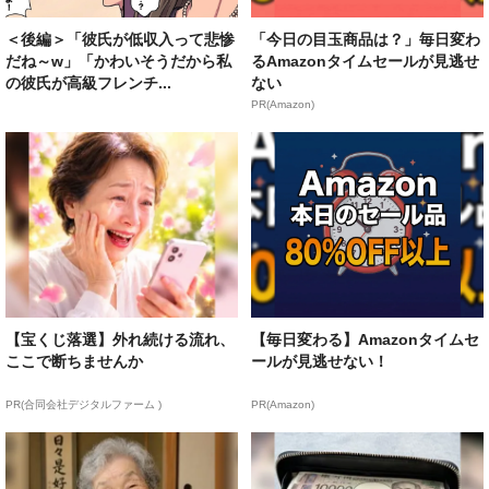
＜後編＞「彼氏が低収入って悲惨
「今日の目玉商品は？」毎日変わ
だね～w」「かわいそうだから私
るAmazonタイムセールが見逃せ
の彼氏が高級フレンチ...
ない
PR(Amazon)
【宝くじ落選】外れ続ける流れ、
【毎日変わる】Amazonタイムセ
ここで断ちませんか
ールが見逃せない！
PR(合同会社デジタルファーム )
PR(Amazon)