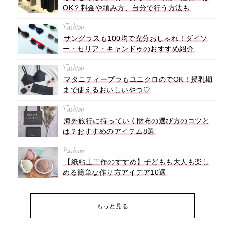
OK？料金や頼み方、自分で行う方法も
Fashion
サングラスも100均で充分おしゃれ！ダイソ
ー・セリア・キャンドゥのおすすめ紹介
Fashion
マタニティーブラもユニクロのでOK！授乳期
まで使えるおいしいやつ♡
Fashion
海外旅行に持っていく財布の選び方のコツと
は？おすすめのアイテム8選
Fashion
【紙粘土工作のすすめ】子どもも大人も楽し
める簡単な作り方アイデア10選
もっと見る