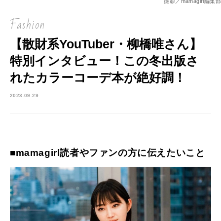
撮影／mamagirl編集部
Fashion
【散財系YouTuber・柳橋唯さん】
特別インタビュー！この冬出版さ
れたカラーコーデ本が絶好調！
2023.09.29
■mamagirl読者やファンの方に伝えたいこと