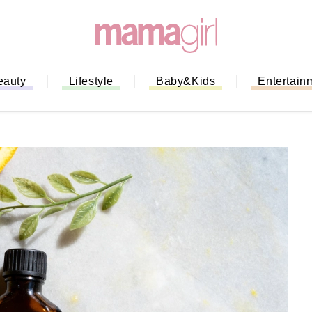
eauty
Lifestyle
Baby&Kids
Entertain
「もう行列に並ばない！」ミスドの
バイルオーダー完全ガイド｜支払い
法から受け取り方までネットオーダ