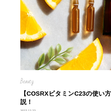
Beauty
【COSRXビタミンC23の使
説！
2023.12.23