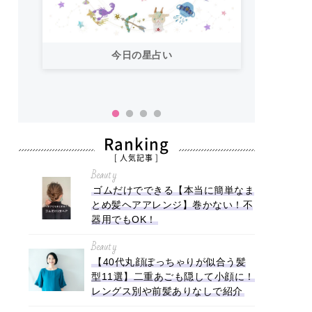
今日の星占い
「お
い！
Ranking
[ 人気記事 ]
Beauty
ゴムだけでできる【本当に簡単なま
とめ髪ヘアアレンジ】巻かない！不
器用でもOK！
Beauty
【40代丸顔ぽっちゃりが似合う髪
型11選】二重あごも隠して小顔に！
レングス別や前髪ありなしで紹介