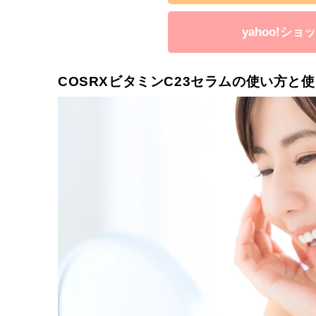
yahoo!シ
COSRXビタミンC23セラムの使い方と