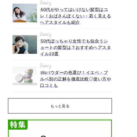
Beauty
60代がやってはいけない髪型はコ
レ！おばさんぽくない・若く見える
ヘアスタイルも紹介
Beauty
50代ぽっちゃり女性でも似合うシ
ョートの髪型は？おすすめヘアスタ
イル10選
Beauty
tfitパウダーの色選び！イエベ・ブ
ルベ別の正解を徹底比較♡使い方や
口コミも
もっと見る