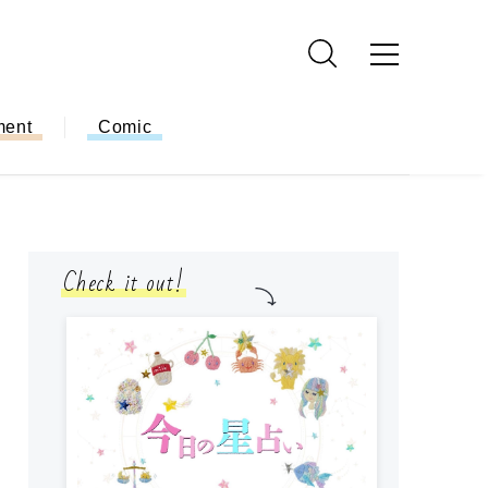
ment
Comic
Check it out!
モ
方
ー