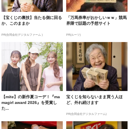
【宝くじの裏技】当たる側に回る
「万馬券率がおかしいｗｗ」競馬
か、このままか
界隈で話題の予想サイト
PR(合同会社デジタルファーム )
PR(ルーツ)
【mite】の新作夏コーデ！『ma
宝くじを知らないまま買う人ほ
magirl award 2026』を受賞し
ど、外れ続けます
た...
PR(合同会社デジタルファーム)