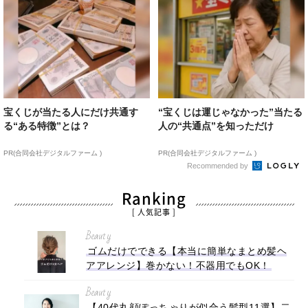
宝くじが当たる人にだけ共通す
“宝くじは運じゃなかった”当たる
る“ある特徴”とは？
人の“共通点”を知っただけ
PR(合同会社デジタルファーム )
PR(合同会社デジタルファーム )
Recommended by
Ranking
[ 人気記事 ]
Beauty
ゴムだけでできる【本当に簡単なまとめ髪ヘ
アアレンジ】巻かない！不器用でもOK！
Beauty
【40代丸顔ぽっちゃりが似合う髪型11選】二