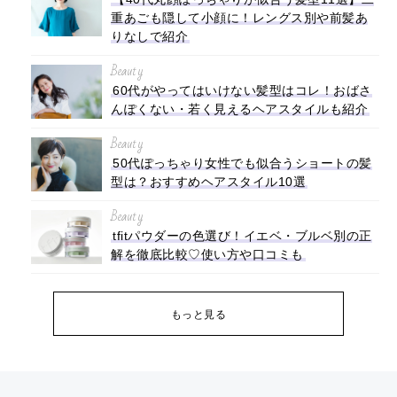
重あごも隠して小顔に！レングス別や前髪あ
りなしで紹介
Beauty
60代がやってはいけない髪型はコレ！おばさ
んぽくない・若く見えるヘアスタイルも紹介
Beauty
50代ぽっちゃり女性でも似合うショートの髪
型は？おすすめヘアスタイル10選
Beauty
tfitパウダーの色選び！イエベ・ブルベ別の正
解を徹底比較♡使い方や口コミも
もっと見る