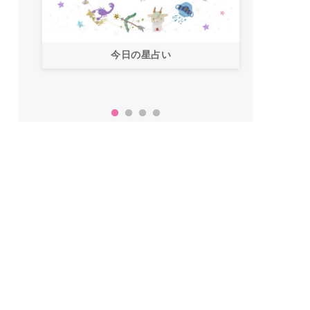
今日の星占い
「お
い！