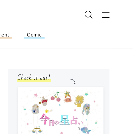
ment
Comic
Check it out!
モ
方
ー