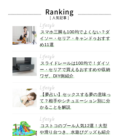
Ranking
[ 人気記事 ]
Lifestyle
スマホ三脚も100均でよくない？ダ
イソー・セリア・キャンドゥおすす
め11選
Lifestyle
スライドレールは100均で！ダイソ
ー・セリアで買えるおすすめや収納
ワザ、DIY例紹介
Lifestyle
【夢占い】セックスする夢の意味っ
て？相手やシチュエーション別に分
かることを解説
Lifestyle
コストコのプール人気12選！大型
や滑り台つき、水遊びグッズも紹介