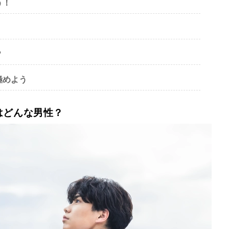
う！
？
極めよう
はどんな男性？