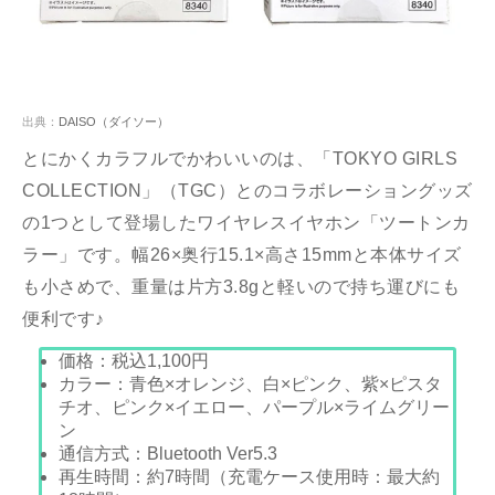
出典：
DAISO（ダイソー）
とにかくカラフルでかわいいのは、「TOKYO GIRLS
COLLECTION」（TGC）とのコラボレーショングッズ
の1つとして登場したワイヤレスイヤホン「ツートンカ
ラー」です。幅26×奥行15.1×高さ15mmと本体サイズ
も小さめで、重量は片方3.8gと軽いので持ち運びにも
便利です♪
価格：
税込1,100
円
カラー：青色×オレンジ、白×ピンク、紫×ピスタ
チオ、ピンク×イエロー、パープル×ライムグリー
ン
通信方式：
Bluetooth Ver5.3
再生時間：約7時間（充電ケース使用時：最大約