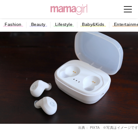
Fashion
Beauty
Lifestyle
Baby&Kids
Entertainm
出典： PIXTA ※写真はイメージです