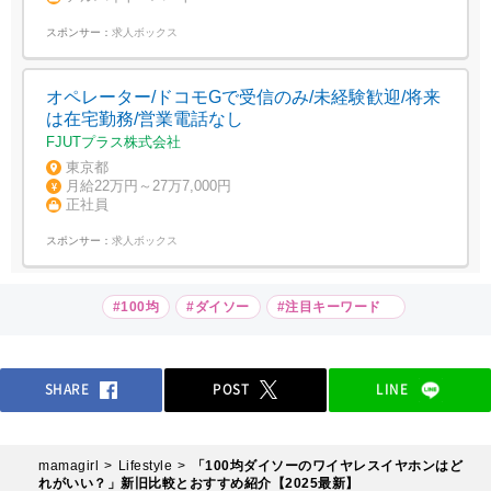
スポンサー：
求人ボックス
オペレーター/ドコモGで受信のみ/未経験歓迎/将来
は在宅勤務/営業電話なし
FJUTプラス株式会社
東京都
月給22万円～27万7,000円
正社員
スポンサー：
求人ボックス
#100均
#ダイソー
#注目キーワード
SHARE
POST
LINE
mamagirl
Lifestyle
「100均ダイソーのワイヤレスイヤホンはど
れがいい？」新旧比較とおすすめ紹介【2025最新】