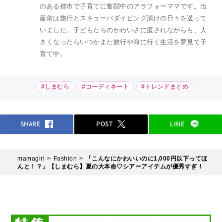
のある都市で子育てに奮闘中のアラフォーママです。出
産前は旅行とスキューバダイビング漬けの日々を送って
いました。子どもたちのかわいさに癒されながらも、大
きくなったらいつかまた旅行や海に行く生活を夢見て子
育て中。
#しまむら
#コーディネート
#トレンドまとめ
SHARE
POST
LINE
mamagirl
Fashion
「こんなにかわいいのに1,000円以下ってほ
んと！？」【しまむら】夏の大本命♡シアーアイテムが優秀すぎ！