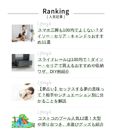
Ranking
[ 人気記事 ]
Lifestyle
スマホ三脚も100均でよくない？ダ
イソー・セリア・キャンドゥおすす
め11選
Lifestyle
スライドレールは100均で！ダイソ
ー・セリアで買えるおすすめや収納
ワザ、DIY例紹介
Lifestyle
【夢占い】セックスする夢の意味っ
て？相手やシチュエーション別に分
かることを解説
Lifestyle
コストコのプール人気12選！大型
や滑り台つき、水遊びグッズも紹介