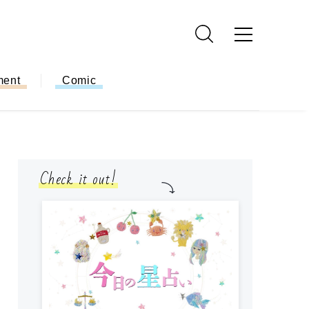
ment
Comic
Check it out!
モ
方
ー