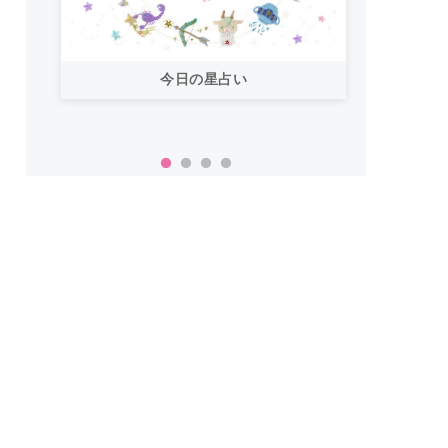
今日の星占い
「お
い！