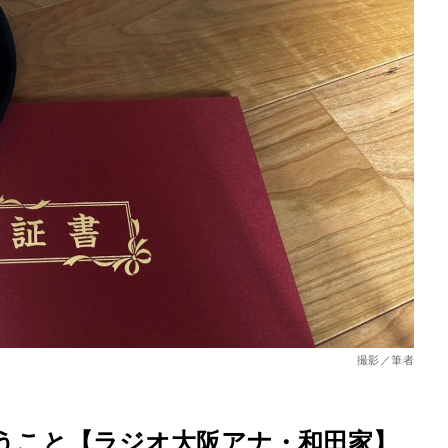
を徹底解説
撮影／筆者
うこと【ラジオ大阪アナ・和田家】