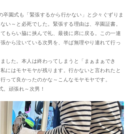
の卒園式も「緊張するから行かない」と少々ぐずりま
得ない～と必死でした。緊張する理由は、卒園証書。
してもらい脇に挟んで礼、最後に席に戻る。この一連
緊張から泣いている次男を、半ば無理やり連れて行っ
いました。本人は終わってしまうと「まぁまぁでき
に私にはモヤモヤが残ります。行かないと言われたと
て行って良かったのかな～こんなモヤモヤです。
式。頑張れ～次男！