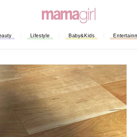
eauty
Lifestyle
Baby&Kids
Entertain
「もう行列に並ばない！」ミスドの
バイルオーダー完全ガイド｜支払い
法から受け取り方までネットオーダ