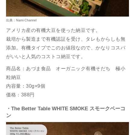
出典：Nami Channel
アメリカ産の有機大豆を使った納豆です。
栽培から製造まで有機認証を受け、タレもからしも無
添加。
有機タイプでこのお値段なので、かなりコスパ
がいいと人気のコストコ納豆です。
商品名：あづま食品 オーガニック有機そだち 極小
粒納豆
内容量：30g×9個
価格：388円
・
The Better Table WHITE SMOKE スモークベーコ
ン