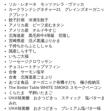
ソル・レオーネ モッツァレラ・ヴァッカ
カークランドシグネチャー21 グレインズオーガニッ
クブレット
餃子計画 冷凍生餃子
アメリカ産 ビーフ皮むきタン
アメリカ産 チルド牛すじ
北海道産 黒毛和牛4等級 切落し
宮崎県産 活〆黒瀬
ぶりかま
子持ちからふとししゃも
国産しらす干し
いちご大福
ソーセージクロワッサン
チョコレートチップマフィン
合食 サーモン塩辛
合食 北海道産ごまぶり
あづま食品 オーガニック有機そだち 極小粒納豆
The Better Table WHITE SMOKE スモークベーコン
くらたま 平飼いたまご
UHA味覚糖 おさつどきっ スティック 塩バターま
みれ
UHA味覚糖 おさつどきっ プレミアム塩バター味