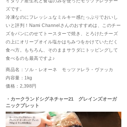
イタリア産生乳と食塩のみを使ったモッツァレラチー
ズです。
冷凍なのにフレッシュなミルキー感たっぷりでおいし
いと評判！
Nami Channel
さんのおすすめは、このチー
ズを
パンにのせてトースターで焼き、とろけたチーズ
の上に
オリーブオイル塩かはちみつをかけていただく
食べ方。もちろん、そのままサラダにトッピングして
食べるのも最高ですよ♪
商品名：ソル・レオーネ モッツァレラ・ヴァッカ
内容量：1kg
価格：2,398円
・カークランドシグネチャー21 グレインズ
オーガ
ニックブレット