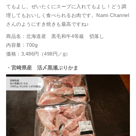
てもよし。ぜいたくにスープに入れてもよし！どう調
理してもおいしく食べられるお肉です。
Nami Channel
さんのようにすき焼きも最高ですね♪
商品名：
北海道産 黒毛和牛4等級 切落し
内容量：700g
価格：3,486円（498円／g）
・宮崎県産 活〆黒瀬
ぶりかま