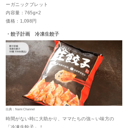
ーガニックブレット
内容量：765g×2
価格：1,098円
・餃子計画 冷凍
生餃子
出典：Nami Channel
時間がない時に大助かり、ママたちの強～い味方の
「冷凍生餃子」！