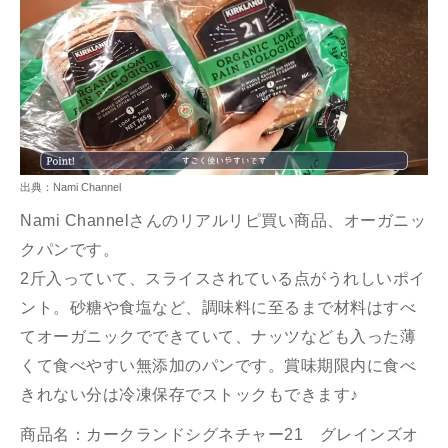
出典：Nami Channel
Nami Channel
さんのリアルリピ買い商品、オーガニッ
クパンです。
2斤入っていて、
スライスされている点がうれしいポイ
ント。砂糖や食塩など、調味料に至るまで材料は
すべ
てオーガニックでできていて、ナッツなども入った薄
くて食べやすい
無添加のパンです。賞味期限内に食べ
きれない分は冷凍保存でストックもできます♪
商品名：カークランドシグネチャー21 グレインズオ