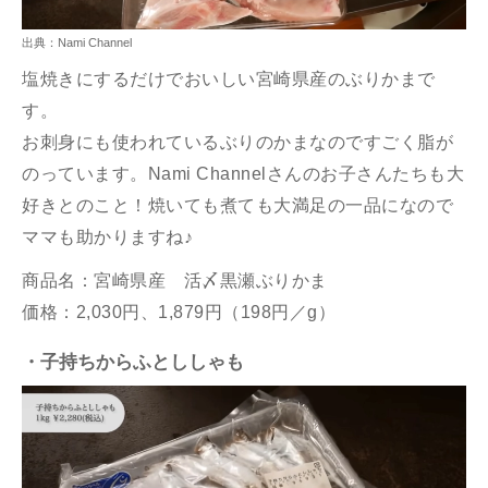
出典：Nami Channel
塩焼きにするだけでおいしい宮崎県産のぶりかまで
す。
お
刺身にも使われているぶりのかまなのですごく脂が
のっています。Nami Channelさんのお子さんたちも大
好きとのこと！焼いても煮ても大満足の一品になので
ママも助かりますね♪
商品名：宮崎県産
活〆黒瀬ぶりかま
価格：2,030円、1,879円（198円／g）
・子持ちからふとししゃも