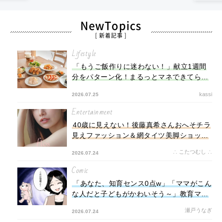
NewTopics
[ 新着記事 ]
Lifestyle
「もうご飯作りに迷わない！」献立1週間
分をパターン化！まるっとマネできてらく
ちん！献立作りに便利なアプリも
kassi
2026.07.25
Entertainment
40歳に見えない！後藤真希さんおへそチラ
見えファッション＆網タイツ美脚ショット
にファン興奮「人類の上位1％のビジュ」
∴ こたつむし ∴
2026.07.24
「歳取らないのか？？」「へそピイカして
る」
Comic
「あなた、知育センス0点w」「ママがこん
な人だと子どもがかわいそう～」教育ママ
が“知育”にこだわりすぎて児童館で暴走
瀬戸うなぎ
2026.07.24
⇒「はい、このおもちゃ没収～」ママ友が