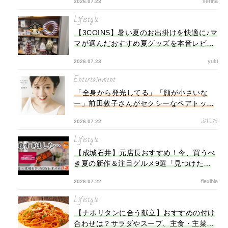
serina
2026.07.23
Lifestyle
【3COINS】暑い夏のお出掛けを快適に♪マ
マが選んだおすすめ夏グッズを本音レビュ
ー！
yuki
2026.07.23
Entertainment
「全身から発光してる」「顔が小さいな
ー」前田敦子さんがセクシーなベアトップ
ドレス姿を披露！
ぶにお
2026.07.22
Lifestyle
【成城石井】元店長おすすめ！今、買うべ
き夏の新作＆注目グルメ9選「見つけたら
即買い！」
flexible
2026.07.22
Lifestyle
【ナポリタンに合う献立】おすすめの付け
合わせは？サラダやスープ、主食・主菜・