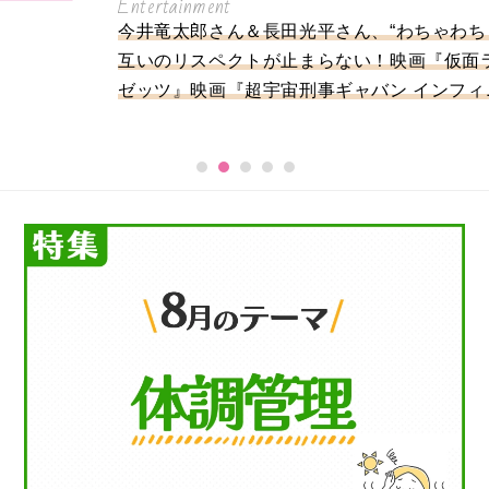
Entertainment
今井竜太郎さん＆長田光平さん、“わちゃわちゃ”とお
互いのリスペクトが止まらない！映画『仮面ライダー
ゼッツ』映画『超宇宙刑事ギャバン インフィニティ 』
公開記念インタビュー
…