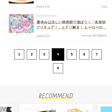
副菜まで
mogi
2026.07.22
Entertainment
夏休みは涼しい映画館で遊ぼう！「名探偵
プリキュア！」とナゾ解き！ ヒーローの熱
い戦いに海の冒険物語まで【今夏注目の映
mamagirl WEB編集部
2026.07.22
画4選】
1
2
3
4
5
6
7
8
RECOMMEND