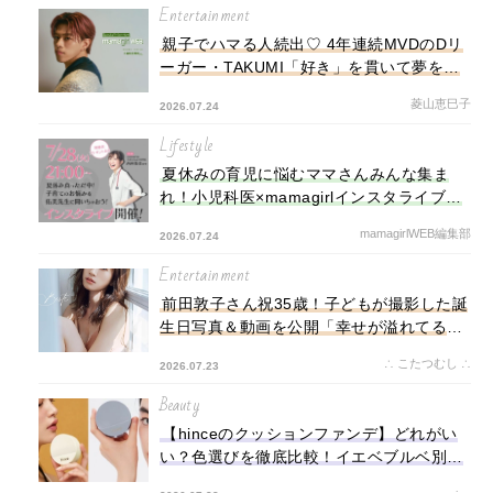
無理やりおもちゃを奪って・・・
Entertainment
親子でハマる人続出♡ 4年連続MVDのDリ
ーガー・TAKUMI「好き」を貫いて夢をつ
かむまで
菱山恵巳子
2026.07.24
Lifestyle
夏休みの育児に悩むママさんみんな集ま
れ！小児科医×mamagirlインスタライブ開
催！
mamagirlWEB編集部
2026.07.24
Entertainment
前田敦子さん祝35歳！子どもが撮影した誕
生日写真＆動画を公開「幸せが溢れてる
♡」「35に見えない！可愛すぎる♡」
∴ こたつむし ∴
2026.07.23
Beauty
【hinceのクッションファンデ】どれがい
い？色選びを徹底比較！イエベブルベ別お
すすめや塗り方も解説