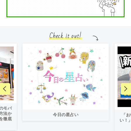
Check it out!
のモバ
方法か
今日の星占い
「お
を徹底
い！