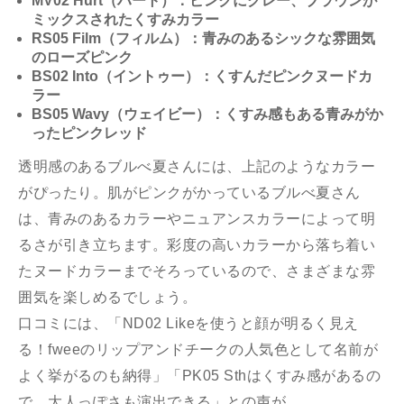
MV02 Hurt（ハート）：ピンクにグレー、ブラウンが
ミックスされたくすみカラー
RS05 Film（フィルム）：青みのあるシックな雰囲気
のローズピンク
BS02 Into（イントゥー）：くすんだピンクヌードカ
ラー
BS05 Wavy（ウェイビー）：くすみ感もある青みがか
ったピンクレッド
透明感のあるブルべ夏さんには、上記のようなカラー
がぴったり。肌がピンクがかっているブルべ夏さん
は、青みのあるカラーやニュアンスカラーによって明
るさが引き立ちます。彩度の高いカラーから落ち着い
たヌードカラーまでそろっているので、さまざまな雰
囲気を楽しめるでしょう。
口コミには、「ND02 Likeを使うと顔が明るく見え
る！fweeのリップアンドチークの人気色として名前が
よく挙がるのも納得」「PK05 Sthはくすみ感があるの
で、大人っぽさも演出できる」との声が。