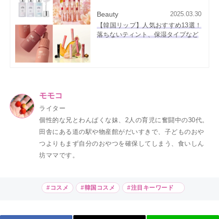
Beauty
2025.03.30
【韓国リップ】人気おすすめ13選！
落ちないティント、保湿タイプなど
モモコ
ライター
個性的な兄とわんぱくな妹、2人の育児に奮闘中の30代。
田舎にある道の駅や物産館がだいすきで、子どものおや
つよりもまず自分のおやつを確保してしまう、食いしん
坊ママです。
#コスメ
#韓国コスメ
#注目キーワード