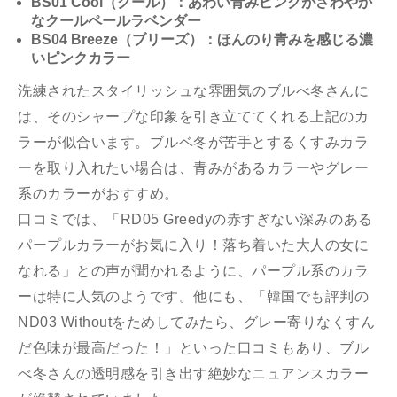
BS01 Cool（クール）：あわい青みピンクがさわやか
なクールペールラベンダー
BS04 Breeze（ブリーズ）：ほんのり青みを感じる濃
いピンクカラー
洗練されたスタイリッシュな雰囲気のブルべ冬さんに
は、そのシャープな印象を引き立ててくれる上記のカ
ラーが似合います。ブルベ冬が苦手とするくすみカラ
ーを取り入れたい場合は、青みがあるカラーやグレー
系のカラーがおすすめ。
口コミでは、「RD05 Greedyの赤すぎない深みのある
パープルカラーがお気に入り！落ち着いた大人の女に
なれる」との声が聞かれるように、パープル系のカラ
ーは特に人気のようです。他にも、「韓国でも評判の
ND03 Withoutをためしてみたら、グレー寄りなくすん
だ色味が最高だった！」といった口コミもあり、ブル
べ冬さんの透明感を引き出す絶妙なニュアンスカラー