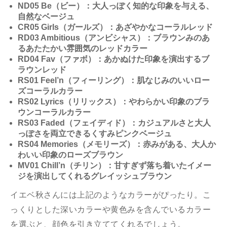
ND05 Be（ビー）：大人っぽく知的な印象を与える、
自然なベージュ
CR05 Girls（ガールズ）：あざやかなコーラルレッド
RD03 Ambitious（アンビシャス）：ブラウンみのあ
るあたたかい雰囲気のレッドカラー
RD04 Fav（ファボ）：あかぬけた印象を演出するブ
ラウンレッド
RS01 Feel’n（フィーリング）：肌なじみのいいロー
ズコーラルカラー
RS02 Lyrics（リリックス）：やわらかい印象のブラ
ウンコーラルカラー
RS03 Faded（フェイディド）：カジュアルさと大人
っぽさを両立できるくすみピンクベージュ
RS04 Memories（メモリーズ）：赤みがある、大人か
わいい印象のローズブラウン
MV01 Chill’n（チリン）：甘すぎず落ち着いたイメー
ジを演出してくれるグレイッシュブラウン
イエベ秋さんには上記のようなカラーがぴったり。こ
っくりとした深いカラーや黄色みを含んでいるカラー
を選ぶと、顔色を引き立ててくれるでしょう。