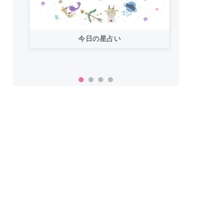
今日の星占い
「お
い！