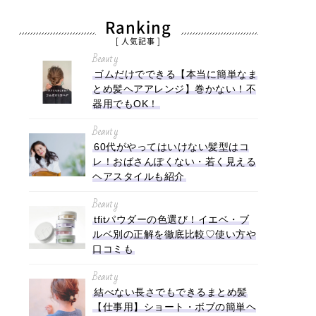
Ranking
[ 人気記事 ]
Beauty
ゴムだけでできる【本当に簡単なま
とめ髪ヘアアレンジ】巻かない！不
器用でもOK！
Beauty
60代がやってはいけない髪型はコ
レ！おばさんぽくない・若く見える
ヘアスタイルも紹介
Beauty
tfitパウダーの色選び！イエベ・ブ
ルベ別の正解を徹底比較♡使い方や
口コミも
Beauty
結べない長さでもできるまとめ髪
【仕事用】ショート・ボブの簡単ヘ