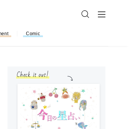
ment
Comic
Check it out!
モ
方
ー