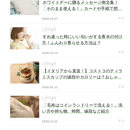
ホワイトデーに贈るメッセージ例文集！
「そのまま使える！」カードや手紙で想い
を伝えよう
マコ
2026.03.07
Lifestyle
すれ違った時にいい匂いがする香水の付け
方！ふんわり香らせる方法は？
マコ
2026.02.14
Lifestyle
【イタリアから直送！】コストコのティラ
ミスカップの値段やカロリーは？おしゃれ
容器の再利用法も
マコ
2026.02.11
Lifestyle
「毛布はコインランドリーで洗える！」洗
い方や持ち物、時間、値段など紹介
マコ
2025.11.22