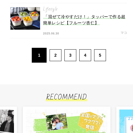
Lifestyle
「混ぜて冷やすだけ！」タッパーで作る超
簡単レシピ【フルーツ杏仁】
マコ
2025.06.30
1
2
3
4
5
RECOMMEND