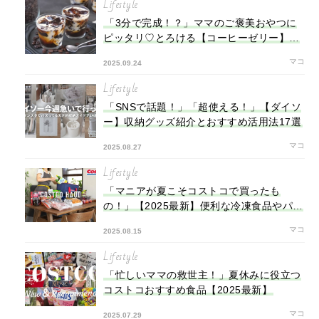
Lifestyle
「3分で完成！？」ママのご褒美おやつに
ピッタリ♡とろける【コーヒーゼリー】レ
シピ
マコ
2025.09.24
Lifestyle
「SNSで話題！」「超使える！」【ダイソ
ー】収納グッズ紹介とおすすめ活用法17選
マコ
2025.08.27
Lifestyle
「マニアが夏こそコストコで買ったも
の！」【2025最新】便利な冷凍食品やパン
などコストコおすすめ商品16選
マコ
2025.08.15
Lifestyle
「忙しいママの救世主！」夏休みに役立つ
コストコおすすめ食品【2025最新】
マコ
2025.07.29