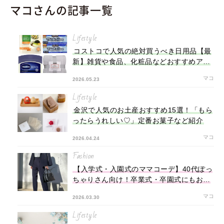
マコさんの記事一覧
Lifestyle
コストコで人気の絶対買うべき日用品【最
新】雑貨や食品、化粧品などおすすめアイ
テムを紹介
マコ
2026.05.23
Lifestyle
金沢で人気のお土産おすすめ15選！「もら
ったらうれしい♡」定番お菓子など紹介
マコ
2026.04.24
Fashion
【入学式・入園式のママコーデ】40代ぽっ
ちゃりさん向け！卒業式・卒園式にもおす
すめ
マコ
2026.03.30
Lifestyle