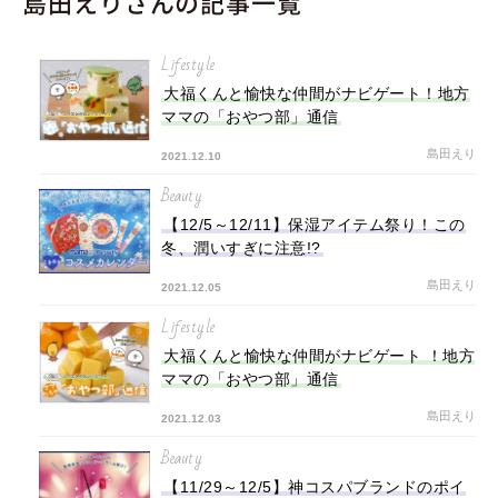
島田えりさんの記事一覧
Lifestyle
大福くんと愉快な仲間がナビゲート！地方
ママの「おやつ部」通信
島田えり
2021.12.10
Beauty
【12/5～12/11】保湿アイテム祭り！この
冬、潤いすぎに注意!?
島田えり
2021.12.05
Lifestyle
大福くんと愉快な仲間がナビゲート ！地方
ママの「おやつ部」通信
島田えり
2021.12.03
Beauty
【11/29～12/5】神コスパブランドのポイ