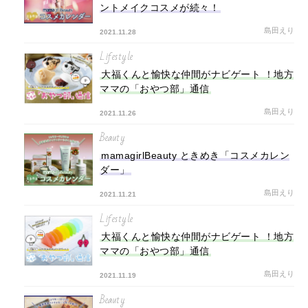
ントメイクコスメが続々！
島田えり
2021.11.28
Lifestyle
大福くんと愉快な仲間がナビゲート ！地方
ママの「おやつ部」通信
島田えり
2021.11.26
Beauty
mamagirlBeauty ときめき「コスメカレン
ダー」
島田えり
2021.11.21
Lifestyle
大福くんと愉快な仲間がナビゲート ！地方
ママの「おやつ部」通信
島田えり
2021.11.19
Beauty