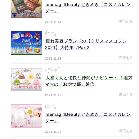
mamagirlBeauty ときめき「コスメカレン
ダー」
島田えり
2021.11.14
Beauty
憧れ美容ブランドの【クリスマスコフレ
2021】大特集♡Part2
島田えり
2021.11.13
Lifestyle
大福くんと愉快な仲間がナビゲート ！地方
ママの「おやつ部」通信
島田えり
2021.11.12
Beauty
mamagirlBeauty ときめき「コスメカレン
ダー」
島田えり
2021.11.07