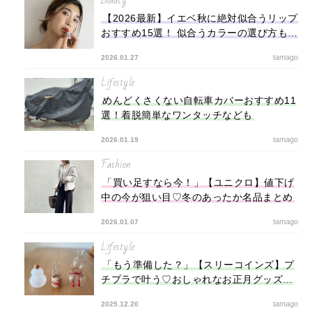
Beauty
【2026最新】イエベ秋に絶対似合うリップ
おすすめ15選！ 似合うカラーの選び方も解
説
tamago
2026.01.27
Lifestyle
めんどくさくない自転車カバーおすすめ11
選！着脱簡単なワンタッチなども
tamago
2026.01.19
Fashion
「買い足すなら今！」【ユニクロ】値下げ
中の今が狙い目♡冬のあったか名品まとめ
tamago
2026.01.07
Lifestyle
「もう準備した？」【スリーコインズ】プ
チプラで叶う♡おしゃれなお正月グッズ特
集
tamago
2025.12.20