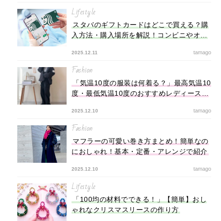
Lifestyle
スタバのギフトカードはどこで買える？購
入方法・購入場所を解説！コンビニやオン
ラインでの買い方と種類
tamago
2025.12.11
Fashion
「気温10度の服装は何着る？」最高気温10
度・最低気温10度のおすすめレディースコ
ーデ
tamago
2025.12.10
Fashion
マフラーの可愛い巻き方まとめ！簡単なの
におしゃれ！基本・定番・アレンジで紹介
tamago
2025.12.10
Lifestyle
「100均の材料でできる！」【簡単】おし
ゃれなクリスマスリースの作り方