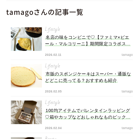
tamagoさんの記事一覧
Lifestyle
名店の味をコンビニで♡【ファミマ×ピエ
ール・マルコリーニ】期間限定コラボスイ
ーツ
tamago
2026.02.11
Lifestyle
市販のスポンジケーキはスーパー・通販な
どどこに売ってる？おすすめも紹介
tamago
2026.02.05
Lifestyle
100均アイテムでバレンタインラッピング
♡箱やカップなどおしゃれなものピックア
ップ！チョコの包み方も解説
tamago
2026.02.04