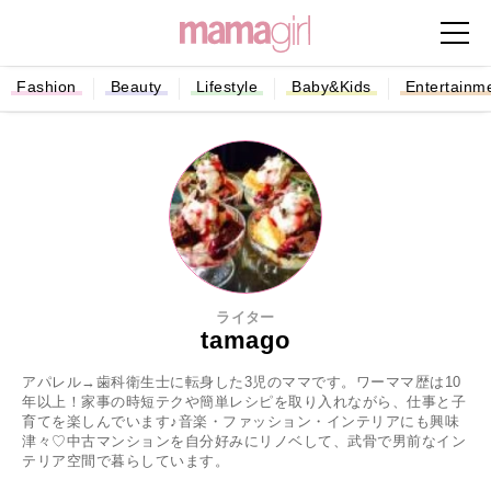
Fashion
Beauty
Lifestyle
Baby&Kids
Entertainm
ライター
tamago
アパレル→歯科衛生士に転身した3児のママです。ワーママ歴は10
年以上！家事の時短テクや簡単レシピを取り入れながら、仕事と子
育てを楽しんでいます♪音楽・ファッション・インテリアにも興味
津々♡中古マンションを自分好みにリノベして、武骨で男前なイン
テリア空間で暮らしています。