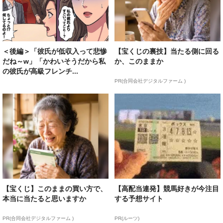
＜後編＞「彼氏が低収入って悲惨
【宝くじの裏技】当たる側に回る
だね～w」「かわいそうだから私
か、このままか
の彼氏が高級フレンチ...
PR(合同会社デジタルファーム )
【宝くじ】このままの買い方で、
【高配当連発】競馬好きが今注目
本当に当たると思いますか
する予想サイト
PR(合同会社デジタルファーム )
PR(ルーツ)