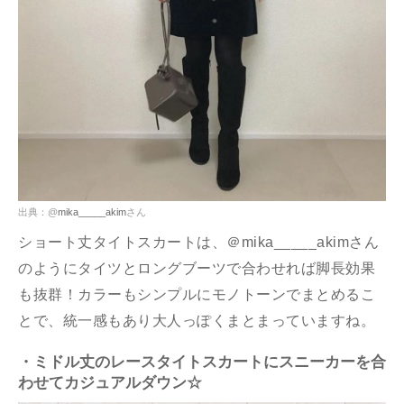
出典：@
mika_____akim
さん
ショート丈タイトスカートは、＠mika_____akimさん
のようにタイツとロングブーツで合わせれば脚長効果
も抜群！カラーもシンプルにモノトーンでまとめるこ
とで、統一感もあり大人っぽくまとまっていますね。
・ミドル丈のレースタイトスカートにスニーカーを合
わせてカジュアルダウン☆