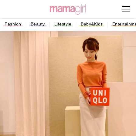
Fashion
Beauty
Lifestyle
Baby&Kids
Entertainm