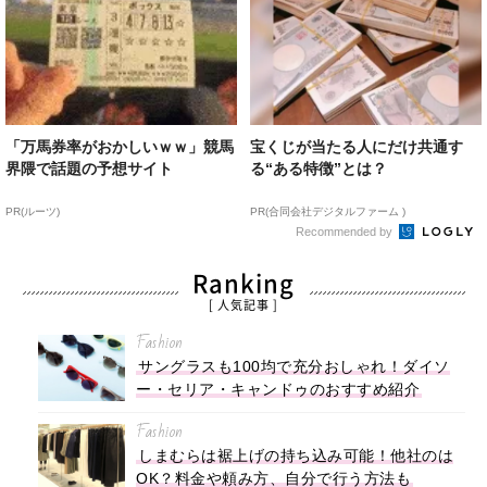
「万馬券率がおかしいｗｗ」競馬
宝くじが当たる人にだけ共通す
界隈で話題の予想サイト
る“ある特徴”とは？
PR(ルーツ)
PR(合同会社デジタルファーム )
Recommended by
Ranking
[ 人気記事 ]
Fashion
サングラスも100均で充分おしゃれ！ダイソ
ー・セリア・キャンドゥのおすすめ紹介
Fashion
しまむらは裾上げの持ち込み可能！他社のは
OK？料金や頼み方、自分で行う方法も