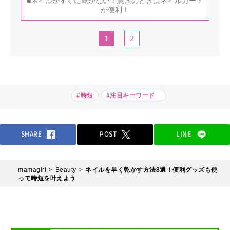
■ネイルがすぐに乾かない！急ぎのときはネイルガード
が便利！
1
2
#時短
#注目キーワード
SHARE
POST
LINE
mamagirl
Beauty
ネイルを早く乾かす方法8選！便利グッズも使
って時短を叶えよう