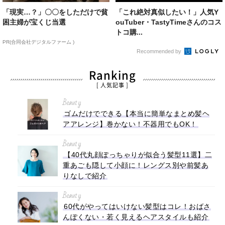
「現実…？」〇〇をしただけで貧
「これ絶対真似したい！」人気Y
困主婦が宝くじ当選
ouTuber・TastyTimeさんのコス
トコ購...
PR(合同会社デジタルファーム )
Recommended by
Ranking
[ 人気記事 ]
Beauty
ゴムだけでできる【本当に簡単なまとめ髪ヘ
アアレンジ】巻かない！不器用でもOK！
Beauty
【40代丸顔ぽっちゃりが似合う髪型11選】二
重あごも隠して小顔に！レングス別や前髪あ
りなしで紹介
Beauty
60代がやってはいけない髪型はコレ！おばさ
んぽくない・若く見えるヘアスタイルも紹介