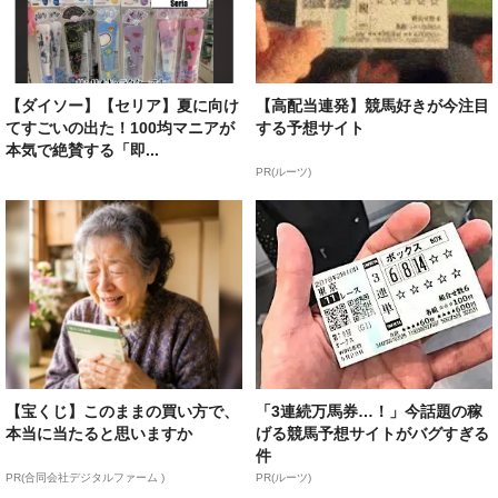
【ダイソー】【セリア】夏に向け
【高配当連発】競馬好きが今注目
てすごいの出た！100均マニアが
する予想サイト
本気で絶賛する「即...
PR(ルーツ)
【宝くじ】このままの買い方で、
「3連続万馬券…！」今話題の稼
本当に当たると思いますか
げる競馬予想サイトがバグすぎる
件
PR(合同会社デジタルファーム )
PR(ルーツ)