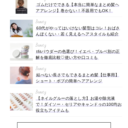
ゴムだけでできる【本当に簡単なまとめ髪ヘ
アアレンジ】巻かない！不器用でもOK！
Beauty
60代がやってはいけない髪型はコレ！おばさ
んぽくない・若く見えるヘアスタイルも紹介
Beauty
tfitパウダーの色選び！イエベ・ブルベ別の正
解を徹底比較♡使い方や口コミも
Beauty
結べない長さでもできるまとめ髪【仕事用】
ショート・ボブの簡単ヘアアレンジ
Beauty
【ネイルグルーの落とし方】お湯や除光液
で！ダイソー・セリアやキャンドゥの100均お
役立ちアイテムも