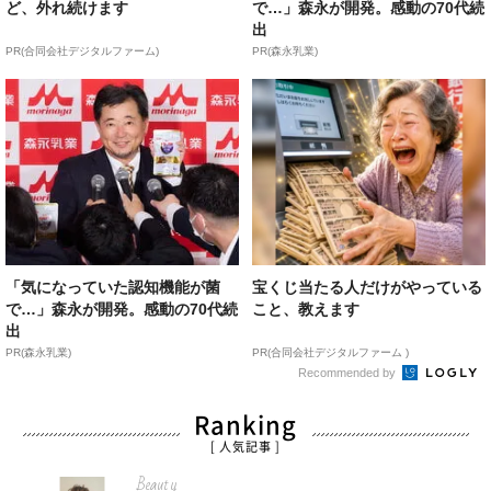
ど、外れ続けます
で…」森永が開発。感動の70代続
出
PR(合同会社デジタルファーム)
PR(森永乳業)
「気になっていた認知機能が菌
宝くじ当たる人だけがやっている
で…」森永が開発。感動の70代続
こと、教えます
出
PR(森永乳業)
PR(合同会社デジタルファーム )
Recommended by
Ranking
[ 人気記事 ]
Beauty