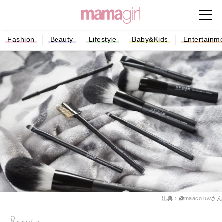
Fashion
Beauty
Lifestyle
Baby&Kids
Entertainm
出典：@
maaco.uw
さん