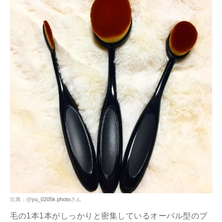
出典：@
yu_0205k.photo
さん
毛の1本1本がしっかりと密集しているオーバル型のブ