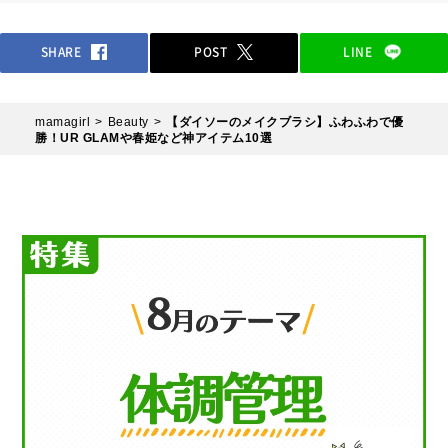
SHARE
POST
LINE
mamagirl
Beauty
【ダイソーのメイクブラシ】ふわふわで優
勝！UR GLAMや春姫など神アイテム10選