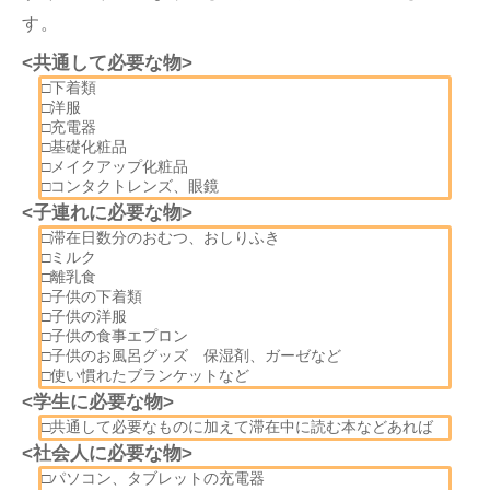
す。
<共通して必要な物>
□下着類
□洋服
□充電器
□基礎化粧品
□メイクアップ化粧品
□コンタクトレンズ、眼鏡
<子連れに必要な物>
□滞在日数分のおむつ、おしりふき
□ミルク
□離乳食
□子供の下着類
□子供の洋服
□子供の食事エプロン
□子供のお風呂グッズ 保湿剤、ガーゼなど
□使い慣れたブランケットなど
<学生に必要な物>
□共通して必要なものに加えて滞在中に読む本などあれば
<社会人に必要な物>
□パソコン、タブレットの充電器