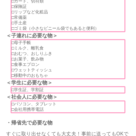
□カード、切符類
□保険証
□リップなど化粧品
□常備薬
□手土産
□ゴミ袋（小さなビニール袋でもあると便利）
＜子連れに必要な物＞
□母子手帳
□ミルク、離乳食
□おむつ、おしりふき
□お菓子、飲み物
□食事エプロン
□ウェットティッシュ
□移動中のおもちゃ
＜学生に必要な物＞
□学生証、学割証
＜社会人に必要な物＞
□パソコン、タブレット
□会社用携帯電話
・帰省先で必要な物
すぐに取り出せなくても大丈夫！事前に送ってもOKで