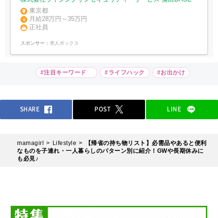
東京都
月給28万円～35万円
正社員
スポンサー：
求人ボックス
#注目キーワード
#ライフハック
#お出かけ
SHARE
POST
LINE
mamagirl
Lifestyle
【帰省の持ち物リスト】必需品やあると便利
なものを子連れ・一人暮らしのパターン別に紹介！GWや長期休みに
も必見♪