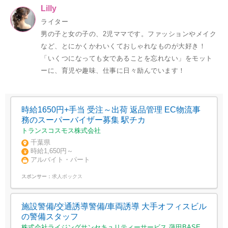
Lilly
ライター
男の子と女の子の、2児ママです。ファッションやメイク
など、とにかくかわいくておしゃれなものが大好き！
「いくつになっても女であることを忘れない」をモット
ーに、育児や趣味、仕事に日々励んでいます！
時給1650円+手当 受注～出荷 返品管理 EC物流事
務のスーパーバイザー募集 駅チカ
トランスコスモス株式会社
千葉県
時給1,650円～
アルバイト・パート
スポンサー：
求人ボックス
施設警備/交通誘導警備/車両誘導 大手オフィスビル
の警備スタッフ
株式会社ライジングサンセキュリティーサービス 蒲田BASE